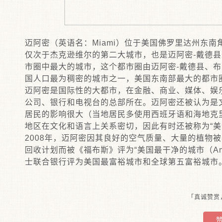
迈阿密（英语名：Miami）位于美国佛罗里达州东
仅次于杰克逊维尔的第二大城市，也是迈阿密-戴德
市圈中最大的城市，这个都市圈由迈阿密-戴德县、布
国人口最为稠密的城市之一，美国东南部最大的都市
迈阿密是国际性的大都市，在金融、商业、媒体、娱
公司、银行和电视台的总部所在。迈阿密还被认为是
居民的影响很大（当地居民多使用西班牙语和海地克
地区在文化和语言上关系密切，因此有时还被称为“美
2008年，迈阿密因其良好的空气质量、大量的植物
回收计划而被《福布斯》评为“美国最干净的城市（America
士联合银行评为美国最富裕城市和全球第五富裕城市
「真诚赞赏