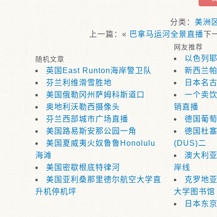
分类：
美洲
上一篇：«
巴拿马运河全景直播
下
网友推荐
以色列
随机文章
英国East Runton海岸警卫队
新西兰
芬兰利维滑雪胜地
日本名
美国俄勒冈州萨姆科斯道口
一个卖
奥地利沃勒西摄像头
销直播
芬兰西部城市广场直播
德国葡
美国路易斯安那公园一角
德国杜
美国夏威夷火奴鲁鲁Honolulu
(DUS)二
海滩
澳大利
美国密歇根底特律河
岸线
美国亚利桑那里德尔航空大学直
克罗地
升机停机坪
大学图书馆
日本东