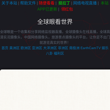
关于本站
|
帮助文件
|
随便看看
|
挺拉丁
|
网络电视直播
|
本站
APP已更新
|
领红包
全球眼看世界
全球眼是一个收集和分享网络监视器直播，全球摄像头在线直播，全球高
清实况摄像头，中国网络摄像头，旅游景点摄像头的平台，让你足不出门
就游览真实的世界！
首页
美洲区
欧洲区
亚洲区
大洋洲区
非洲区
南极洲
EarthCamTV
娱乐
八卦
福利区