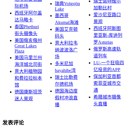
瑞士诺特维尔
瑞典Volgsjön
际机场
加勒比村
Lake
西班牙阿尔盖
爱沙尼亚路口
墨西哥
达马略卡
景观
Akumal海滩
泰国Phetburi
西班牙阿斯图
美国艾克顿
街头摄像头
里亚斯-库迪列
码头
美国俄亥俄州
罗Asturias
意大利拉韦
Great Lakes
俄罗斯高速轨
纳波波洛广
Plaza
道列车
场
美国马里兰州
LU-一个狂吸四
多米尼加
海洋城北司街
亿投资的APP
bayahibe湾
意大利植物园
保加利亚首都
瑞士比勒费
和费拉拉标本
索菲亚城市交
尔德机场
馆
通
德国海边度
德国康斯坦茨
希腊城市摄像
假村冲浪直
迷人景观
头直播
播
发表评论