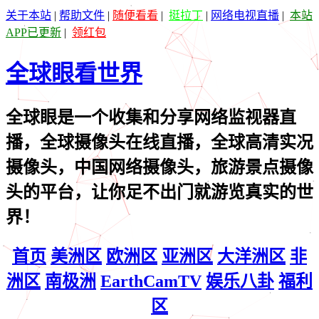
关于本站
|
帮助文件
|
随便看看
|
挺拉丁
|
网络电视直播
|
本站
APP已更新
|
领红包
全球眼看世界
全球眼是一个收集和分享网络监视器直
播，全球摄像头在线直播，全球高清实况
摄像头，中国网络摄像头，旅游景点摄像
头的平台，让你足不出门就游览真实的世
界！
首页
美洲区
欧洲区
亚洲区
大洋洲区
非
洲区
南极洲
EarthCamTV
娱乐八卦
福利
区