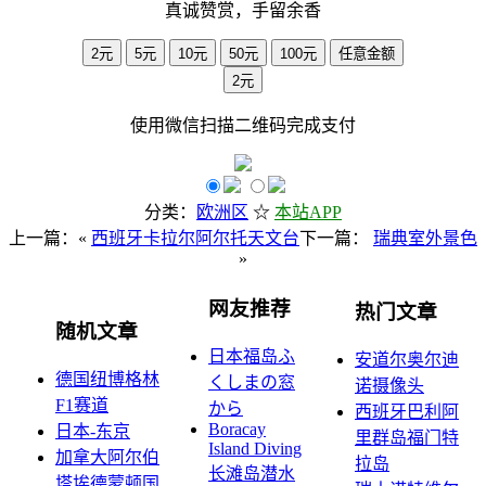
真诚赞赏，手留余香
2元
5元
10元
50元
100元
任意金额
2元
使用
微信
扫描二维码完成支付
分类：
欧洲区
☆
本站APP
上一篇：«
西班牙卡拉尔阿尔托天文台
下一篇：
瑞典室外景色
»
网友推荐
热门文章
随机文章
日本福岛ふ
安道尔奥尔迪
德国纽博格林
くしまの窓
诺摄像头
F1赛道
から
西班牙巴利阿
Boracay
日本-东京
里群岛福门特
Island Diving
加拿大阿尔伯
拉岛
长滩岛潜水
塔埃德蒙顿国