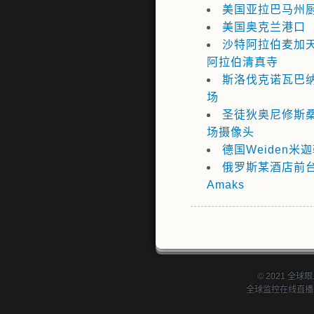
美国亚拉巴马州
美国奥克兰港口
沙特阿拉伯麦加
阿拉伯清真寺
斯洛伐克诺瓦巴
场
圣徒狄奥尼修斯
场摄像头
德国Weiden米
俄罗斯某酒店前
Amaks
© 2021 全球眼.
全球监控在线直播