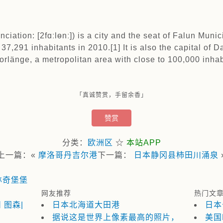
iation: [2fɑːlɵnː]) is a city and the seat of Falun Munic
7,291 inhabitants in 2010.[1] It is also the capital of 
orlänge, a metropolitan area with close to 100,000 inhab
「真诚赞赏，手留余香」
赞赏
分类：
欧洲区
☆
本站APP
上一篇：«
摩洛哥丹吉尔港
下一篇：
日本静冈县柿田川涌泉
林奇堡堡
网友推荐
热门文
 图森|
日本北海道大田港
日本
据说这是世界上像素最高的照片，
美国N