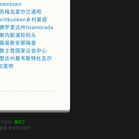
Downtown
苏梅岛爱尔兰酒吧
iltbutiken乡村景观
佛罗里达州Islamorada
奥内斯渡轮码头
路易斯安那梅泰
敦士登国家议会中心
里达州基韦斯特杜瓦尔
汉堡吧
关于本站
.
挺拉丁
直播 全球实时监控