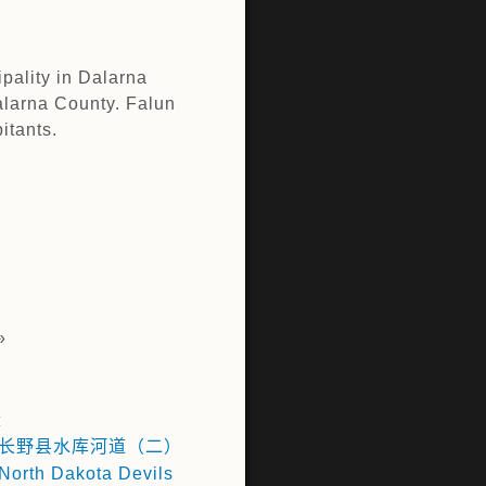
ipality in Dalarna
Dalarna County. Falun
itants.
»
章
长野县水库河道（二）
orth Dakota Devils