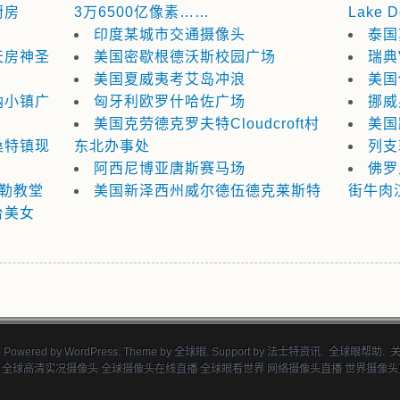
厨房
3万6500亿像素……
Lake 
印度某城市交通摄像头
泰国
天房神圣
美国密歇根德沃斯校园广场
瑞典V
美国夏威夷考艾岛冲浪
美国
纳小镇广
匈牙利欧罗什哈佐广场
挪威
美国克劳德克罗夫特Cloudcroft村
美国
桑特镇现
东北办事处
列支
阿西尼博亚唐斯赛马场
佛罗
迦勒教堂
美国新泽西州威尔德伍德克莱斯特
街牛肉
台美女
 Powered by
WordPress
. Theme by
全球眼
. Support by
法士特资讯
.
全球眼帮助
.
 全球高清实况摄像头 全球摄像头在线直播 全球眼看世界 网络摄像头直播 世界摄像头