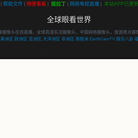
|
帮助文件
|
随便看看
|
挺拉丁
|
网络电视直播
|
本站APP已更
全球眼看世界
球摄像头在线直播，全球高清实况摄像头，中国网络摄像头，旅游景点摄
美洲区
欧洲区
亚洲区
大洋洲区
非洲区
南极洲
EarthCamTV
娱乐八卦