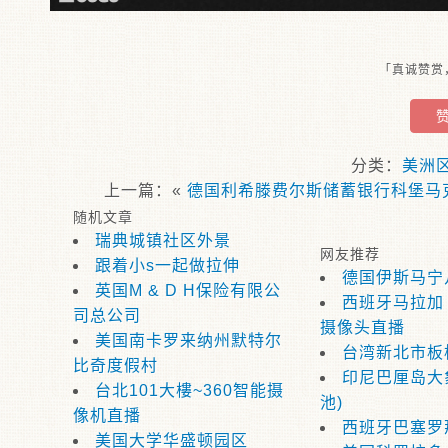
「真诚赞赏
分类：
美洲
上一篇：«
德国利希滕费尔斯储蓄银行科堡马
随机文章
瑞典城镇社区外景
网友推荐
跟着小s一起做拉伸
德国伊斯马宁
英国M & D H保险有限公
西班牙马拉加（
司总公司
摄像头直播
美国南卡罗来纳州默特尔
台湾新北市板
比奇度假村
印尼巴厘岛大
台北101大樓~360智能摄
池)
像机直播
西班牙巴塞罗
美国大学华盛顿园区