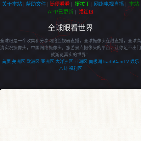
关于本站
|
帮助文件
|
随便看看
|
挺拉丁
|
网络电视直播
|
本站
APP已更新
|
领红包
全球眼看世界
全球眼是一个收集和分享网络监视器直播，全球摄像头在线直播，全球高
清实况摄像头，中国网络摄像头，旅游景点摄像头的平台，让你足不出门
就游览真实的世界！
首页
美洲区
欧洲区
亚洲区
大洋洲区
非洲区
南极洲
EarthCamTV
娱乐
八卦
福利区