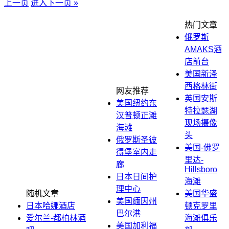
上一页
进入下一页 »
热门文章
俄罗斯
AMAKS酒
店前台
美国新泽
西格林街
网友推荐
英国安斯
美国纽约东
特拉瑟湖
汉普顿正滩
现场摄像
海滩
头
俄罗斯圣彼
美国-佛罗
得堡室内走
里达-
廊
Hillsboro
日本日间护
海滩
理中心
随机文章
美国华盛
美国缅因州
日本哈娜酒店
顿克罗里
巴尔港
爱尔兰-都柏林酒
海滩俱乐
美国加利福