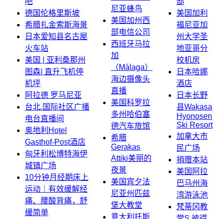
吧
部
尼亚蜂鸟
德国伦格里斯坡
美国加利
美国加州西
希腊扎金索斯海景
福尼亚加
部电信公司
日本爱知县名古屋
州大学圣
西班牙马拉
火车站
地亚哥分
加
美国 | 亚利桑那州
校机房
（Málaga）
图森| 直升飞机停
日本哈娜
海边摄像头
机坪
酒店
直播
阿拉德 罗马尼亚
日本长野
美国科罗拉
台北.国际社区广播
县Wakasa
多州哈伯塞
Hyonosen
电台直播间
Ski Resort
德汽车旅馆
奥地利Hotel
加拿大市
希腊
Gasthof-Post酒店
Gerakas
民广场
匈牙利松博特海伊
Attiki美丽的
捐赠本站
城镇广场
夜景
美国阿拉
10分钟月经期床上
美国宾夕法
巴马州海
运动｜有效缓解经
尼亚州匹兹
湾游泳池
痛、腰酸背痛，舒
堡大教堂
梵蒂冈教
缓简单
意大利托斯
堂S.彼得