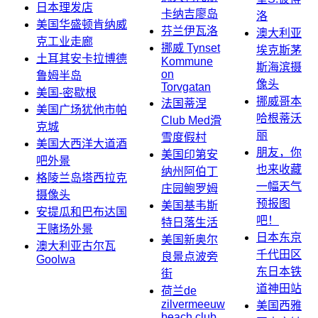
日本理发店
卡纳吉廖岛
洛
美国华盛顿肯纳威
芬兰伊瓦洛
澳大利亚
克工业走廊
挪威 Tynset
埃克斯茅
土耳其安卡拉博德
Kommune
斯海滨摄
on
鲁姆半岛
像头
Torvgatan
美国-密歇根
挪威哥本
法国蒂涅
美国广场犹他市帕
哈根蒂沃
Club Med滑
克城
丽
雪度假村
美国大西洋大道酒
朋友，你
美国印第安
吧外景
也来收藏
纳州阿伯丁
格陵兰岛塔西拉克
一幅天气
庄园鲍罗姆
摄像头
预报图
美国基韦斯
安提瓜和巴布达国
吧！
特日落生活
王赌场外景
日本东京
美国新奥尔
澳大利亚古尔瓦
千代田区
良景点波旁
Goolwa
东日本铁
街
道神田站
荷兰de
zilvermeeuw
美国西雅
beach club