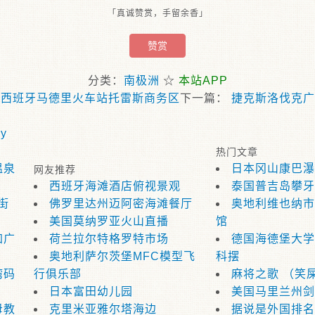
「真诚赞赏，手留余香」
赞赏
分类：
南极洲
☆
本站APP
«
西班牙马德里火车站托雷斯商务区
下一篇：
捷克斯洛伐克广
y
热门文章
温泉
日本冈山康巴瀑
网友推荐
西班牙海滩酒店俯视景观
泰国普吉岛攀牙
 街
佛罗里达州迈阿密海滩餐厅
奥地利维也纳市
美国莫纳罗亚火山直播
馆
加广
荷兰拉尔特格罗特市场
德国海德堡大学
奥地利萨尔茨堡MFC模型飞
科摆
湾码
行俱乐部
麻将之歌 （笑
日本富田幼儿园
美国马里兰州剑
母教
克里米亚雅尔塔海边
据说是外国排名