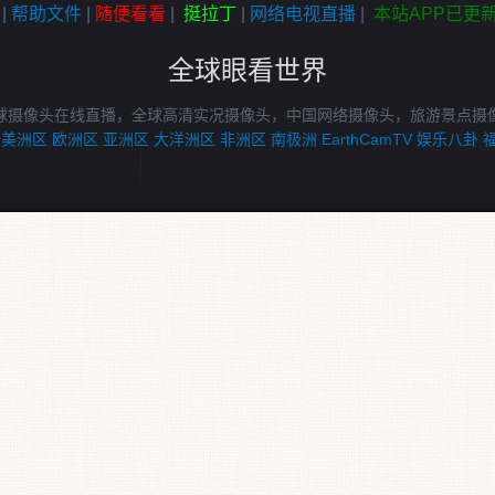
|
帮助文件
|
随便看看
|
挺拉丁
|
网络电视直播
|
本站APP已更
全球眼看世界
球摄像头在线直播，全球高清实况摄像头，中国网络摄像头，旅游景点摄
美洲区
欧洲区
亚洲区
大洋洲区
非洲区
南极洲
EarthCamTV
娱乐八卦