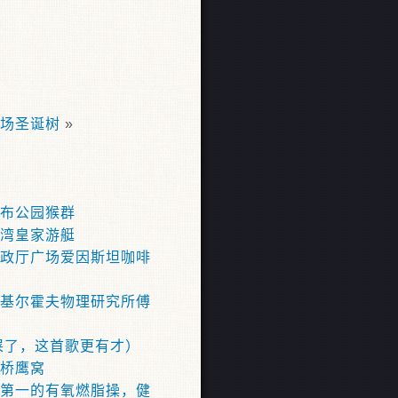
场圣诞树
»
布公园猴群
湾皇家游艇
政厅广场爱因斯坦咖啡
基尔霍夫物理研究所傅
屎了，这首歌更有才）
桥鹰窝
第一的有氧燃脂操，健