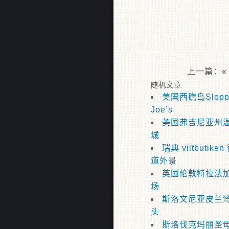
上一篇：
随机文章
美国西礁岛Slopp
Joe’s
美国弗吉尼亚州
城
瑞典 viltbutiken
道外景
英国伦敦特拉法
场
斯洛文尼亚皮兰
头
斯洛伐克玛丽圣