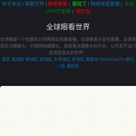
关于本站
|
帮助文件
|
随便看看
|
挺拉丁
|
网络电视直播
|
本站
APP已更新
|
领红包
全球眼看世界
全球眼是一个收集和分享网络监视器直播，全球摄像头在线直播，全球高
清实况摄像头，中国网络摄像头，旅游景点摄像头的平台，让你足不出门
就游览真实的世界！
首页
美洲区
欧洲区
亚洲区
大洋洲区
非洲区
南极洲
EarthCamTV
娱乐
八卦
福利区