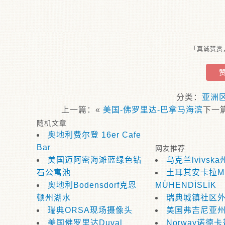
「真诚赞赏
分类：
亚洲
上一篇：«
美国-佛罗里达-巴拿马海滨
下一
随机文章
奥地利费尔登 16er Cafe
Bar
网友推荐
美国迈阿密海滩蓝绿色钻
乌克兰lvivs
石公寓池
土耳其安卡拉M
奥地利Bodensdorf克恩
MÜHENDİSLİK
顿州湖水
瑞典城镇社区
瑞典ORSA现场摄像头
美国弗吉尼亚
美国佛罗里达Duval
Norway诺德