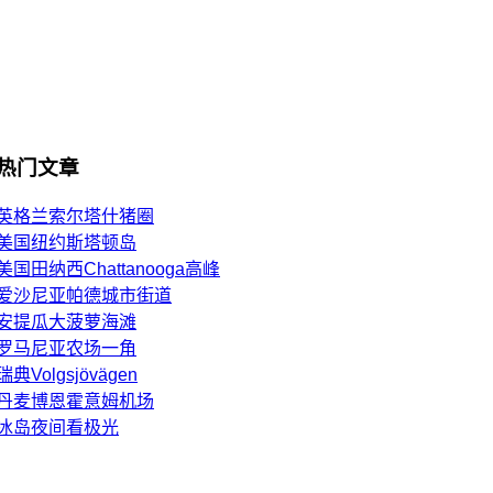
热门文章
英格兰索尔塔什猪圈
美国纽约斯塔顿岛
美国田纳西Chattanooga高峰
爱沙尼亚帕德城市街道
安提瓜大菠萝海滩
罗马尼亚农场一角
瑞典Volgsjövägen
丹麦博恩霍意姆机场
冰岛夜间看极光