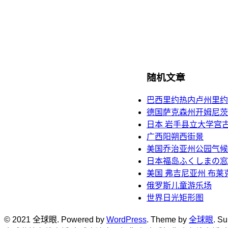
随机文章
巴西里约热内卢州里约
德国萨克森州开姆尼茨
日本 岩手县立大学宫
广西阳朔西街景
美国乔治亚州公园气候
日本福岛ふくしまの窓
美国 弗吉尼亚州 布莱
俄罗斯儿童游乐场
世界日光矩形图
© 2021 全球眼. Powered by
WordPress
. Theme by
全球眼
. S