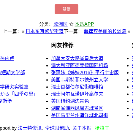
赞赏
分类：
欧洲区
☆
本站APP
上一篇：«
日本东京繁华街道
下一篇：
菲律宾美丽的长滩岛
»
网友推荐
热内卢
加拿大安大略省皇后大道
澳大利亚阿德莱德国际机场
古短期大学部
张惠妹《姊妹2016》平行宇宙版
美国韦斯特菲尔德州立大学
学研究实验室
瑞士首都伯尔尼街咖啡馆
から「四季の里」
瑞士阿尔瓦诺伊坏高尔夫
克斯堡
美国纽约湖边景色
湖南省湘西凤凰古城景区
美国马里兰州海洋城北司街
upport by
法士特资讯
.
全球眼帮助
.
关于本站
.
挺拉丁