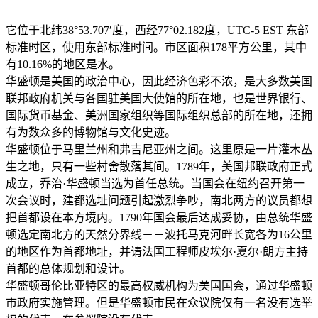
视台直播的平台，让你足不出门就游览真实的世界！
http://blog.xa911.cn/
它位于北纬38°53.707′度，西经77°02.182度，UTC-5 EST 东部
标准时区，使用东部标准时间。市区面积178平方公里，其中
有10.16%的地区是水。
华盛顿是美国的政治中心，因此经济色彩不浓，是大多数美国
联邦政府机关与各国驻美国大使馆的所在地，也是世界银行、
国际货币基金、美洲国家组织等国际组织总部的所在地，还拥
有为数众多的博物馆与文化史迹。
华盛顿位于马里兰州和弗吉尼亚州之间。这里原是一片灌木丛
生之地，只有一些村舍散落其间。1789年，美国邦联政府正式
成立，乔治·华盛顿当选为首任总统。当国会在纽约召开第一
次会议时，建都选址问题引起激烈争吵，南北两方的议员都想
把首都设在本方境内。1790年国会最后达成妥协，由总统华盛
顿选定南北方的天然分界线－－波托马克河畔长宽各为16公里
的地区作为首都地址，并请法国工程师皮埃尔·夏尔·朗方主持
首都的总体规划和设计。
华盛顿哥伦比亚特区的最高权威机构为美国国会，通过华盛顿
市政府实施管理。但是华盛顿市民在众议院仅有一名没有选举