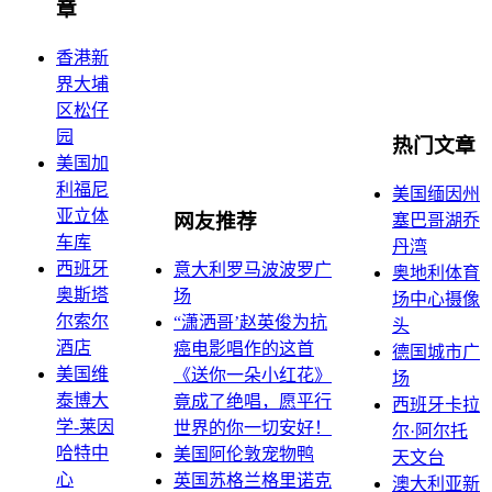
章
香港新
界大埔
区松仔
园
热门文章
美国加
利福尼
美国缅因州
亚立体
网友推荐
塞巴哥湖乔
车库
丹湾
西班牙
意大利罗马波波罗广
奥地利体育
奥斯塔
场
场中心摄像
尔索尔
“潇洒哥’赵英俊为抗
头
酒店
癌电影唱作的这首
德国城市广
美国维
《送你一朵小红花》
场
泰博大
竟成了绝唱，愿平行
西班牙卡拉
学-莱因
世界的你一切安好！
尔·阿尔托
哈特中
美国阿伦敦宠物鸭
天文台
心
英国苏格兰格里诺克
澳大利亚新