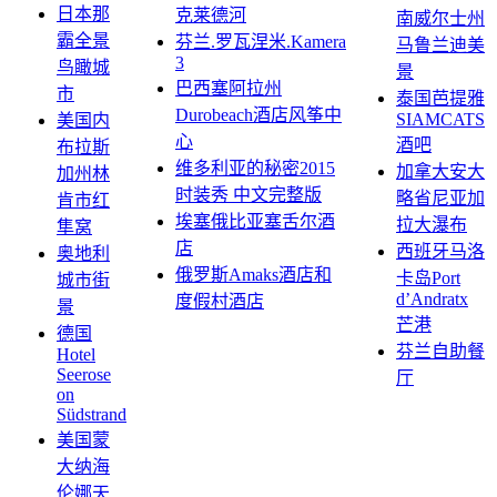
日本那
克莱德河
南威尔士州
霸全景
芬兰.罗瓦涅米.Kamera
马鲁兰迪美
3
鸟瞰城
景
巴西塞阿拉州
市
泰国芭提雅
Durobeach酒店风筝中
SIAMCATS
美国内
心
酒吧
布拉斯
维多利亚的秘密2015
加拿大安大
加州林
时装秀 中文完整版
略省尼亚加
肯市红
埃塞俄比亚塞舌尔酒
拉大瀑布
隼窝
店
西班牙马洛
奥地利
俄罗斯Amaks酒店和
卡岛Port
城市街
d’Andratx
度假村酒店
景
芒港
德国
芬兰自助餐
Hotel
Seerose
厅
on
Südstrand
美国蒙
大纳海
伦娜天