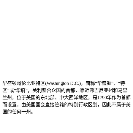
华盛顿哥伦比亚特区(Washington D.C.)，简称“华盛顿”、“特
区”或“华府”，美利坚合众国的首都，靠近弗吉尼亚州和马里
兰州，位于美国的东北部、中大西洋地区，是1790年作为首都
而设置、由美国国会直接管辖的特别行政区划，因此不属于美
国的任何一州。
全球眼看世界|全球摄像头在线直播|全球网络
在线摄像头 | 全球眼是一个收集和分享网络监视器直播，全球
摄像头在线直播，中国网络摄像头，旅游景点摄像头，国外电