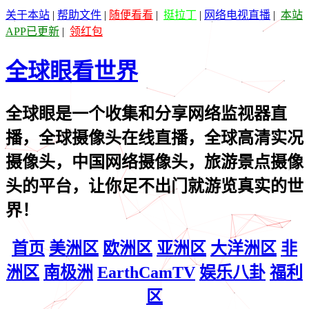
关于本站
|
帮助文件
|
随便看看
|
挺拉丁
|
网络电视直播
|
本站
APP已更新
|
领红包
全球眼看世界
全球眼是一个收集和分享网络监视器直
播，全球摄像头在线直播，全球高清实况
摄像头，中国网络摄像头，旅游景点摄像
头的平台，让你足不出门就游览真实的世
界！
首页
美洲区
欧洲区
亚洲区
大洋洲区
非
洲区
南极洲
EarthCamTV
娱乐八卦
福利
区