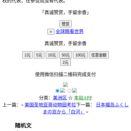
权的代表，在参议院没有代表。
「真诚赞赏，手留余香」
赞赏
全球眼看世界
×
真诚赞赏，手留余香
2元
5元
10元
50元
100元
任意金额
2元
使用
微信
扫描二维码完成支付
分类：
美洲区
☆
本站APP
上一篇：«
美国圣地亚哥动物园考拉
下一篇：
日本福岛ふくし
まの窓から「白河」
»
随机文