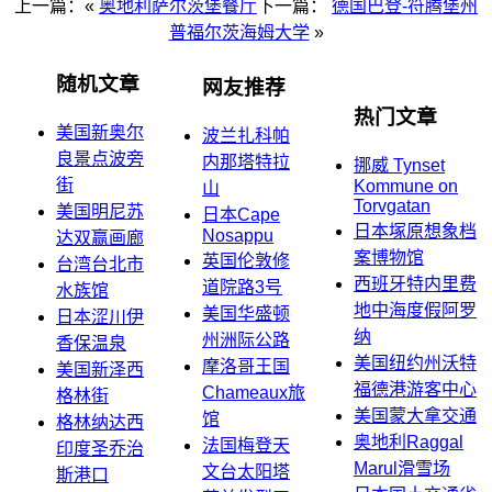
上一篇：«
奥地利萨尔茨堡餐厅
下一篇：
德国巴登-符腾堡州
普福尔茨海姆大学
»
随机文章
网友推荐
热门文章
美国新奥尔
波兰扎科帕
良景点波旁
内那塔特拉
挪威 Tynset
街
Kommune on
山
Torvgatan
美国明尼苏
日本Cape
日本塚原想象档
Nosappu
达双赢画廊
案博物馆
英国伦敦修
台湾台北市
西班牙特内里费
道院路3号
水族馆
地中海度假阿罗
美国华盛顿
日本涩川伊
纳
州洲际公路
香保温泉
美国纽约州沃特
摩洛哥王国
美国新泽西
福德港游客中心
Chameaux旅
格林街
美国蒙大拿交通
馆
格林纳达西
奥地利Raggal
法国梅登天
印度圣乔治
Marul滑雪场
文台太阳塔
斯港口