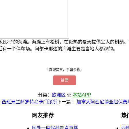
石和沙子的海滩。海滩上有松树，在炎热的夏天提供宜人的树荫。
近有一个停车场。阿尔卡那达的海滩主要是当地人参观的。
「真诚赞赏，手留余香」
赞赏
分类：
欧洲区
☆
本站APP
«
西班牙兰萨罗特岛卡门诊所
下一篇：
加拿大阿西尼博亚起伏赛
网友推荐
热
国外一度假村景点直播
西