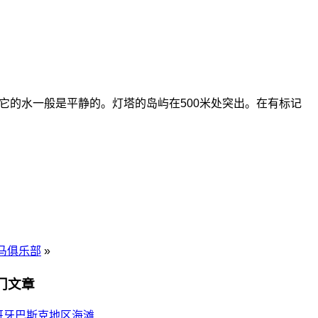
它的水一般是平静的。灯塔的岛屿在500米处突出。在有标记
马俱乐部
»
门文章
班牙巴斯克地区海滩