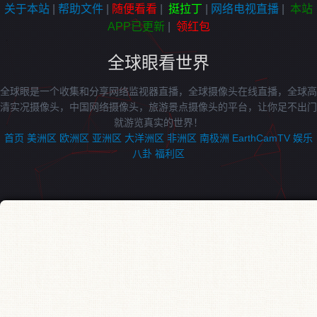
关于本站
|
帮助文件
|
随便看看
|
挺拉丁
|
网络电视直播
|
本站
APP已更新
|
领红包
全球眼看世界
全球眼是一个收集和分享网络监视器直播，全球摄像头在线直播，全球高
清实况摄像头，中国网络摄像头，旅游景点摄像头的平台，让你足不出门
就游览真实的世界！
首页
美洲区
欧洲区
亚洲区
大洋洲区
非洲区
南极洲
EarthCamTV
娱乐
八卦
福利区