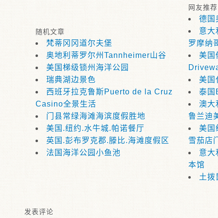
网友推荐
德国
意大
随机文章
梵蒂冈冈道尔夫堡
罗摩纳
奥地利蒂罗尔州Tannheimer山谷
美国俄
美国梯级锁州海洋公园
Drivew
瑞典湖边景色
美国
西班牙拉克鲁斯Puerto de la Cruz
泰国B
Casino全景生活
澳大
门县常绿海滩海滨度假胜地
鲁兰迪
美国.纽约.水牛城.帕诺餐厅
美国
英国.彭布罗克郡.滕比.海滩度假区
雪茄店
法国海洋公园小鱼池
意大
本馆
土拨
发表评论