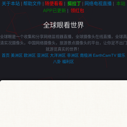
关于本站
|
帮助文件
|
随便看看
|
挺拉丁
|
网络电视直播
|
本站
APP已更新
|
领红包
全球眼看世界
全球眼是一个收集和分享网络监视器直播，全球摄像头在线直播，全球高
清实况摄像头，中国网络摄像头，旅游景点摄像头的平台，让你足不出门
就游览真实的世界！
首页
美洲区
欧洲区
亚洲区
大洋洲区
非洲区
南极洲
EarthCamTV
娱乐
八卦
福利区