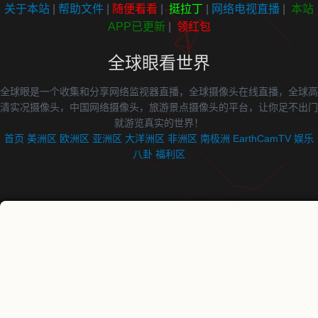
关于本站
|
帮助文件
|
随便看看
|
挺拉丁
|
网络电视直播
|
本站
APP已更新
|
领红包
全球眼看世界
全球眼是一个收集和分享网络监视器直播，全球摄像头在线直播，全球高
清实况摄像头，中国网络摄像头，旅游景点摄像头的平台，让你足不出门
就游览真实的世界！
首页
美洲区
欧洲区
亚洲区
大洋洲区
非洲区
南极洲
EarthCamTV
娱乐
八卦
福利区