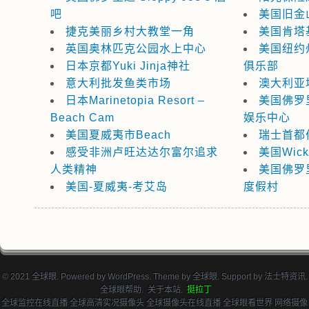
吧
美国旧金
捷克美丽乡村大教堂一角
美国肯塔
英国奥林匹克公园水上中心
美国纽约
日本京都Yuki Jinja神社
俱乐部
意大利批发鱼类市场
澳大利亚
日本Marinetopia Resort –
美国佛罗里
Beach Cam
娱乐中心
美国夏威夷市Beach
瑞士首都
感受非洲卢旺达达尔富尔追求
美国Wicke
人类精神
美国佛罗里
美国-夏威夷-考艾岛
度假村
© 2021 全球眼. Powered by
WordPress
. Theme by
全球眼
. Support by
法士特资讯
.
全球眼帮助
.
关于本站
.
挺拉丁
全球监控在线直播 全球高清实况摄像头 全球摄像头在线直播 全球眼看世界 网络摄像