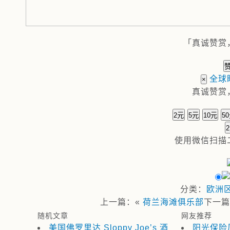
「真诚赞赏
全球
×
真诚赞赏
2元
5元
10元
5
使用
微信
扫描
分类：
欧洲
上一篇：«
荷兰海滩俱乐部
下一
随机文章
网友推荐
美国佛罗里达 Sloppy Joe’s 酒
阳光保险