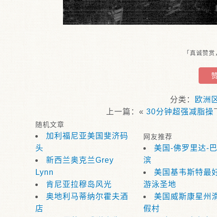
「真诚赞赏
分类：
欧洲
上一篇：«
30分钟超强减脂操
随机文章
加利福尼亚美国斐济码
网友推荐
头
美国-佛罗里达-
新西兰奥克兰Grey
滨
Lynn
美国基韦斯特最
肯尼亚拉穆岛风光
游泳圣地
奥地利马蒂纳尔霍夫酒
美国威斯康星州
店
假村