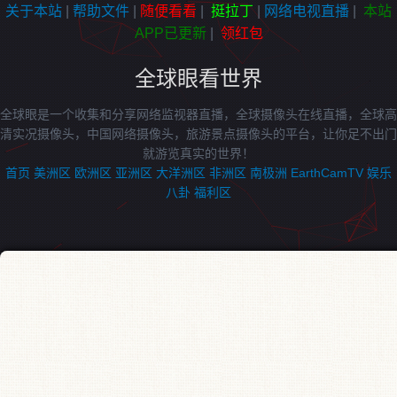
关于本站
|
帮助文件
|
随便看看
|
挺拉丁
|
网络电视直播
|
本站
APP已更新
|
领红包
全球眼看世界
全球眼是一个收集和分享网络监视器直播，全球摄像头在线直播，全球高
清实况摄像头，中国网络摄像头，旅游景点摄像头的平台，让你足不出门
就游览真实的世界！
首页
美洲区
欧洲区
亚洲区
大洋洲区
非洲区
南极洲
EarthCamTV
娱乐
八卦
福利区