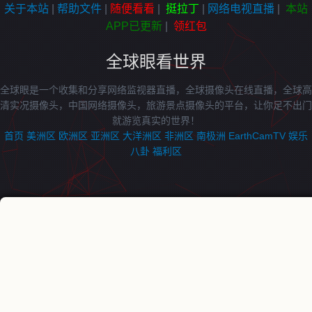
关于本站
|
帮助文件
|
随便看看
|
挺拉丁
|
网络电视直播
|
本站
APP已更新
|
领红包
全球眼看世界
全球眼是一个收集和分享网络监视器直播，全球摄像头在线直播，全球高
清实况摄像头，中国网络摄像头，旅游景点摄像头的平台，让你足不出门
就游览真实的世界！
首页
美洲区
欧洲区
亚洲区
大洋洲区
非洲区
南极洲
EarthCamTV
娱乐
八卦
福利区