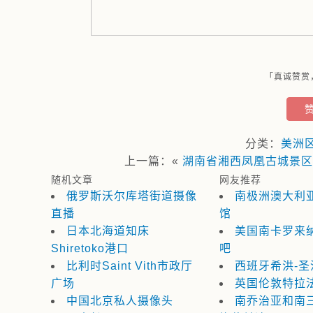
「真诚赞赏
分类：
美洲
上一篇：«
湖南省湘西凤凰古城景区
随机文章
网友推荐
俄罗斯沃尔库塔街道摄像
南极洲澳大利
直播
馆
日本北海道知床
美国南卡罗来
Shiretoko港口
吧
比利时Saint Vith市政厅
西班牙希洪-
广场
英国伦敦特拉
中国北京私人摄像头
南乔治亚和南