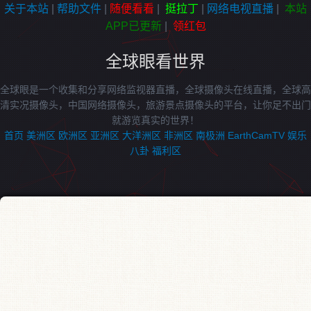
关于本站
|
帮助文件
|
随便看看
|
挺拉丁
|
网络电视直播
|
本站
APP已更新
|
领红包
全球眼看世界
全球眼是一个收集和分享网络监视器直播，全球摄像头在线直播，全球高
清实况摄像头，中国网络摄像头，旅游景点摄像头的平台，让你足不出门
就游览真实的世界！
首页
美洲区
欧洲区
亚洲区
大洋洲区
非洲区
南极洲
EarthCamTV
娱乐
八卦
福利区