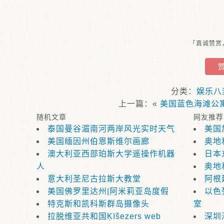
「真诚赞赏
分类：
娱乐八
上一篇：«
美国蓝色海滩公
随机文章
网友推荐
泰国曼谷湄南河两岸风光实时天气
美国
美国缅因州伯恩斯维尔画廊
奥地
澳大利亚西部珀斯大学遥操作机器
日本
人
奥地利
意大利圣尼古拉斯大教堂
阿根
美国佛罗里达州|阿米莉亚岛度假
以色
特克斯和凯科斯群岛摄像头
室
拉脱维亚共和国Ķīšezers web
深圳