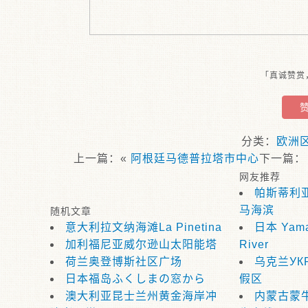
「真诚赞赏
分类：
欧洲
上一篇：«
阿根廷马德普拉塔市中心
下一篇
网友推荐
帕斯蒂利
马海滨
随机文章
意大利拉文纳海滩La Pinetina
日本 Yama
加利福尼亚威尔逊山太阳能塔
River
荷兰奥登博斯社区广场
乌克兰УКР
日本福岛ふくしまの窓から
假区
澳大利亚昆士兰州黄金海岸冲
内蒙古蒙