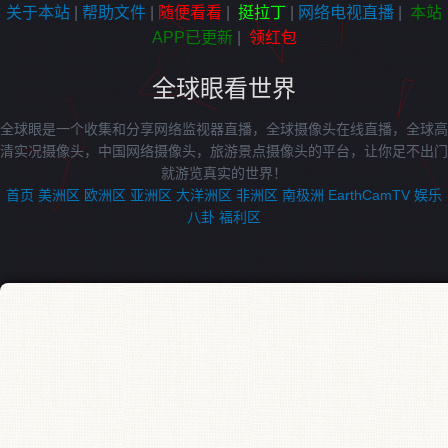
关于本站
|
帮助文件
|
随便看看
|
挺拉丁
|
网络电视直播
|
本站
APP已更新
|
领红包
全球眼看世界
全球眼是一个收集和分享网络监视器直播，全球摄像头在线直播，全球高
清实况摄像头，中国网络摄像头，旅游景点摄像头的平台，让你足不出门
就游览真实的世界！
首页
美洲区
欧洲区
亚洲区
大洋洲区
非洲区
南极洲
EarthCamTV
娱乐
八卦
福利区