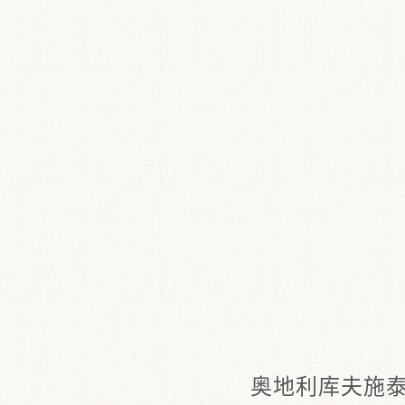
奥地利库夫施泰Fe