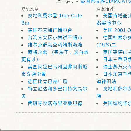
上一篇：«
泰国芭提雅SIAMCAT
随机文章
网友推荐
奥地利费尔登 16er Cafe
美国肯塔基
Bar
器实验中心
德国不来梅广播电台
美国 2001 O
台湾大安区小林饼干超市
德国杜塞尔
维尔京群岛圣汤姆斯海滩
(DUS)二
麻将之歌 （笑屎了，这首歌
英国莱德山
更有才）
日本三重县
美国阿拉巴马州因弗内斯城
瑞士蒸汽火
市交通全景
日本东京千
德国比肯巴赫广场
道神田站
特立尼达和多巴哥特文高尔
奥地利萨尔
夫
店
西班牙坎塔布里亚桑坦德
美国纽约华