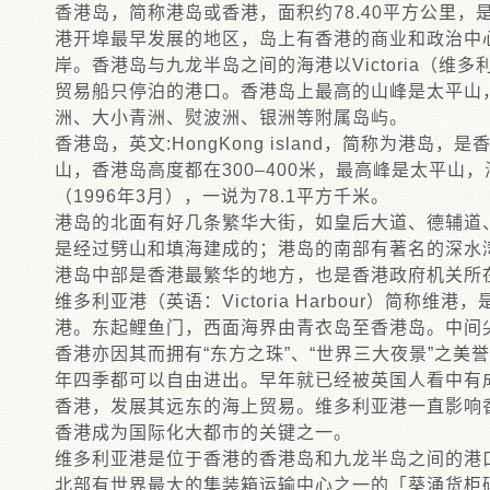
香港岛，简称港岛或香港，面积约78.40平方公里
港开埠最早发展的地区，岛上有香港的商业和政治中
岸。香港岛与九龙半岛之间的海港以Victoria（
贸易船只停泊的港口。香港岛上最高的山峰是太平山，
洲、大小青洲、熨波洲、银洲等附属岛屿。
香港岛，英文:HongKong island，简称为港
山，香港岛高度都在300–400米，最高峰是太平山，
（1996年3月），一说为78.1平方千米。
港岛的北面有好几条繁华大街，如皇后大道、德辅道
是经过劈山和填海建成的；港岛的南部有著名的深水
港岛中部是香港最繁华的地方，也是香港政府机关所
维多利亚港（英语：Victoria Harbour）简
港。东起鲤鱼门，西面海界由青衣岛至香港岛。中间
香港亦因其而拥有“东方之珠”、“世界三大夜景”之
年四季都可以自由进出。早年就已经被英国人看中有
香港，发展其远东的海上贸易。维多利亚港一直影响
香港成为国际化大都市的关键之一。
维多利亚港是位于香港的香港岛和九龙半岛之间的港
北部有世界最大的集装箱运输中心之一的「葵涌货柜