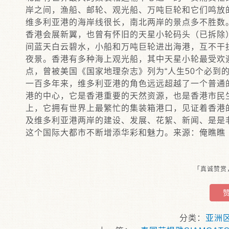
岸之间，渔船、邮轮、观光船、万吨巨轮和它们鸣放
维多利亚港的海岸线很长，南北两岸的景点多不胜数
香港会展新翼，也曾有怀旧的天星小轮码头（已拆除
间蓝天白云碧水，小船和万吨巨轮进出海港，互不干扰
夜景。香港有多种海上观光船，其中天星小轮最受欢
点，曾被美国《国家地理杂志》列为“人生50个必到的
一百多年来，维多利亚港的角色远远超越了一个普通
港的中心，它是香港重要的天然资源，也是香港市民
上，它拥有世界上最繁忙的集装箱港口，见证着香港
及维多利亚港两岸的建设、发展、花絮、新闻、是是
这个国际大都市不断增添华彩和魅力。来源：俺瞧瞧
「真诚赞赏
分类：
亚洲