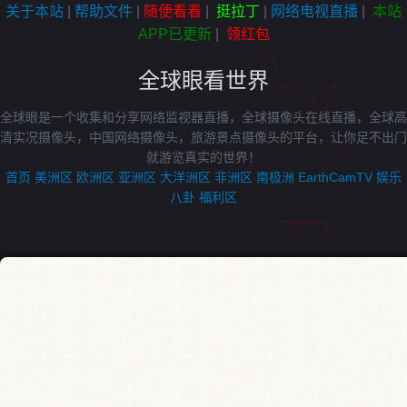
关于本站
|
帮助文件
|
随便看看
|
挺拉丁
|
网络电视直播
|
本站
APP已更新
|
领红包
全球眼看世界
全球眼是一个收集和分享网络监视器直播，全球摄像头在线直播，全球高
清实况摄像头，中国网络摄像头，旅游景点摄像头的平台，让你足不出门
就游览真实的世界！
首页
美洲区
欧洲区
亚洲区
大洋洲区
非洲区
南极洲
EarthCamTV
娱乐
八卦
福利区