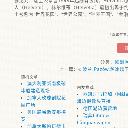
够见到，瑞士公章自1948年起刻有该词。Helvet
人（Helvetii）。赫尔维蒂（Helvetia）最初出现于约
士被称为”世界花园”、“世界公园”、“钟表王国”、“金融
「真诚赞赏
分类：
欧洲
上一篇：«
波兰.Pszów.溜冰场
随机文章
澳大利亚新南极破
网友推荐
冰船建造现场
西班牙马拉加（Mála
加拿大玫瑰剧院花
海边摄像头直播
园广场
德国湖边露营地
美国路易斯安那梅
瑞典Libra &
泰
Långnäsvägen
加拿大斯帕伍德市