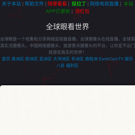
关于本站
|
帮助文件
|
随便看看
|
挺拉丁
|
网络电视直播
|
本站
APP已更新
|
领红包
全球眼看世界
全球眼是一个收集和分享网络监视器直播，全球摄像头在线直播，全球高
清实况摄像头，中国网络摄像头，旅游景点摄像头的平台，让你足不出门
就游览真实的世界！
首页
美洲区
欧洲区
亚洲区
大洋洲区
非洲区
南极洲
EarthCamTV
娱乐
八卦
福利区