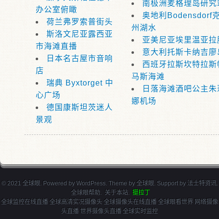
南极洲麦格理岛研究
办公室俯瞰
奥地利Bodensdor
荷兰弗罗索普街头
州湖水
斯洛文尼亚露西亚
亚美尼亚埃里温亚拉
市海滩直播
意大利托斯卡纳吉廖
日本名古屋市音响
西班牙拉斯坎特拉斯
店
马斯海滩
瑞典 Byxtorget 中
日落海滩酒吧公主朱
心广场
娜机场
德国康斯坦茨迷人
景观
© 2021 全球眼. Powered by
WordPress
. Theme by
全球眼
. Support by
法士特资讯
.
全球眼帮助
.
关于本站
.
挺拉丁
全球监控在线直播 全球高清实况摄像头 全球摄像头在线直播 全球眼看世界 网络摄像
头直播 世界摄像头直播 全球实时监控