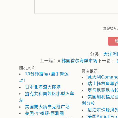
「真诚赞赏
分类：
大洋洲
上一篇：«
韩国首尔海鲜市场
下一篇：
随机文章
网友推荐
10分钟瘦腰+瘦手臂运
意大利Coman
动！
瑞士托根堡羊
日本北海道大郎港
罗马尼亚尼古
捷克共和国郊区小型火车
美国加利福尼
站
利分校
美国蒙大纳杰克逊广场
尼泊尔珠峰风
美国-华盛顿-西雅图
美国Angel Fir