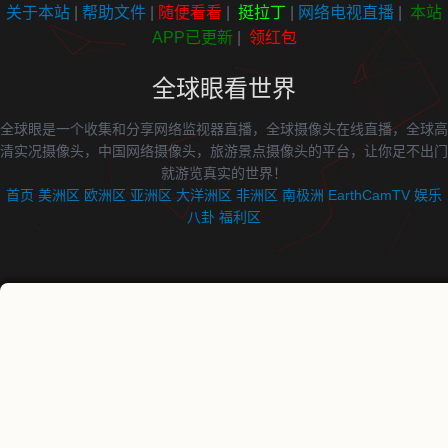
关于本站
|
帮助文件
|
随便看看
|
挺拉丁
|
网络电视直播
|
本站
APP已更新
|
领红包
全球眼看世界
全球眼是一个收集和分享网络监视器直播，全球摄像头在线直播，全球高
清实况摄像头，中国网络摄像头，旅游景点摄像头的平台，让你足不出门
就游览真实的世界！
首页
美洲区
欧洲区
亚洲区
大洋洲区
非洲区
南极洲
EarthCamTV
娱乐
八卦
福利区