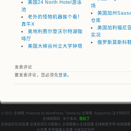
美国24 North Hotel游泳
场
池
美国加州Sausa
老外的怪物机器挨个看！
仓库
真牛X
美国加利福尼
奥地利费尔登沃尔特湖咖
实况
啡厅
俄罗斯莫斯科
美国大峡谷州立大学钟塔
发表评论
要发表评论，您必须先
登录
。
© 2021 全球眼. Powered by
WordPress
. Theme by
全球眼
. Support by
法士特资讯
.
全球眼帮助
.
关于本站
.
挺拉丁
全球监控在线直播 全球高清实况摄像头 全球摄像头在线直播 全球眼看世界 网络摄像
头直播 世界摄像头直播 全球实时监控