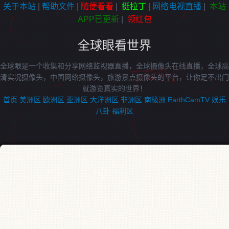
关于本站
|
帮助文件
|
随便看看
|
挺拉丁
|
网络电视直播
|
本站
APP已更新
|
领红包
全球眼看世界
全球眼是一个收集和分享网络监视器直播，全球摄像头在线直播，全球高
清实况摄像头，中国网络摄像头，旅游景点摄像头的平台，让你足不出门
就游览真实的世界！
首页
美洲区
欧洲区
亚洲区
大洋洲区
非洲区
南极洲
EarthCamTV
娱乐
八卦
福利区