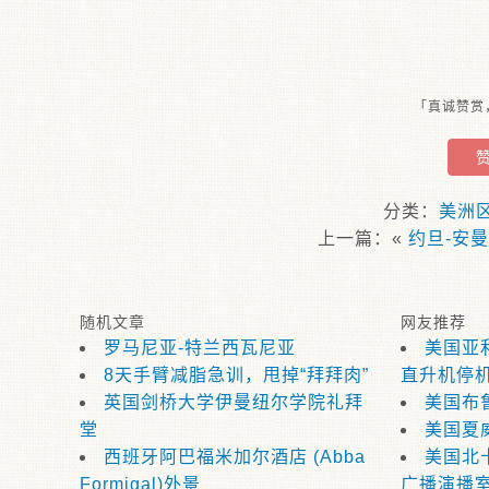
「真诚赞赏
分类：
美洲
上一篇：«
约旦-安曼
随机文章
网友推荐
罗马尼亚-特兰西瓦尼亚
美国亚
8天手臂减脂急训，甩掉“拜拜肉”
直升机停
英国剑桥大学伊曼纽尔学院礼拜
美国布
堂
美国夏
西班牙阿巴福米加尔酒店 (Abba
美国北
Formigal)外景
广播演播