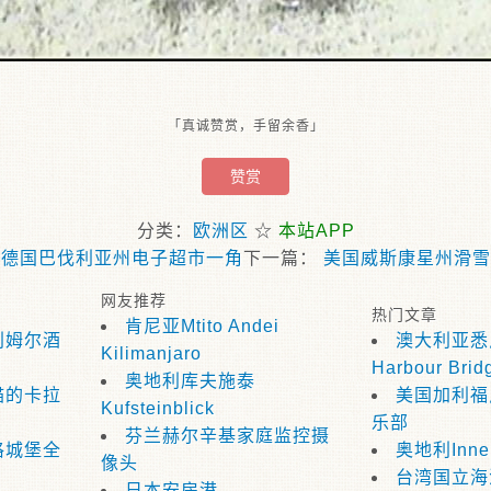
「真诚赞赏，手留余香」
赞赏
分类：
欧洲区
☆
本站APP
«
德国巴伐利亚州电子超市一角
下一篇：
美国威斯康星州滑雪
网友推荐
热门文章
肯尼亚Mtito Andei
利姆尔酒
澳大利亚悉尼
Kilimanjaro
Harbour Brid
奥地利库夫施泰
喵的卡拉
美国加利福
Kufsteinblick
乐部
芬兰赫尔辛基家庭监控摄
格城堡全
奥地利Inn
像头
台湾国立海
日本安房港