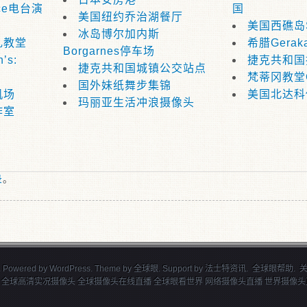
lce电台演
国
美国纽约乔治湖餐厅
美国西礁岛Sm
冰岛博尔加内斯
礼教堂
希腊Gerak
Borgarnes停车场
’s:
捷克共和国
捷克共和国城镇公交站点
梵蒂冈教堂Go
国外妹纸舞步集锦
机场
美国北达科
玛丽亚生活冲浪摄像头
作室
录
。
 Powered by
WordPress
. Theme by
全球眼
. Support by
法士特资讯
.
全球眼帮助
.
 全球高清实况摄像头 全球摄像头在线直播 全球眼看世界 网络摄像头直播 世界摄像头