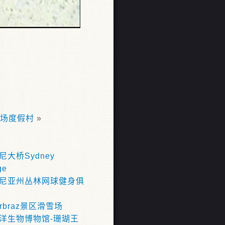
场度假村
»
大桥Sydney
ge
尼亚州丛林网球健身俱
erbraz景区滑雪场
洋生物博物馆-珊瑚王