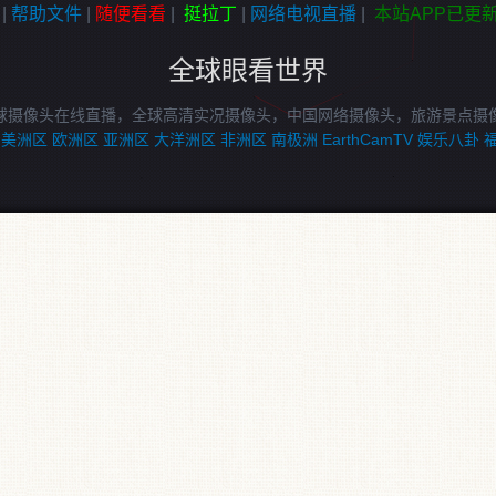
|
帮助文件
|
随便看看
|
挺拉丁
|
网络电视直播
|
本站APP已更
全球眼看世界
球摄像头在线直播，全球高清实况摄像头，中国网络摄像头，旅游景点摄
美洲区
欧洲区
亚洲区
大洋洲区
非洲区
南极洲
EarthCamTV
娱乐八卦