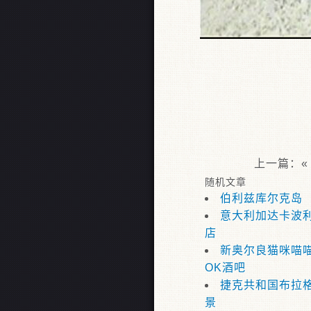
上一篇：
随机文章
伯利兹库尔克岛
意大利加达卡波
店
新奥尔良猫咪喵
OK酒吧
捷克共和国布拉
景