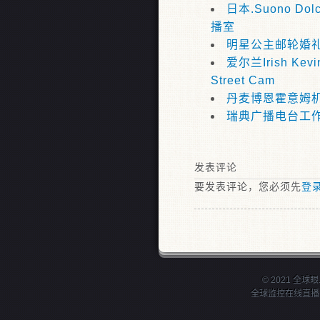
日本.Suono Do
播室
明星公主邮轮婚
爱尔兰Irish Kevin
Street Cam
丹麦博恩霍意姆
瑞典广播电台工
发表评论
要发表评论，您必须先
登
© 2021 全球眼.
全球监控在线直播