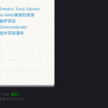
okin Tuna Saloon
as Attiki美丽的夜景
披萨饼店
vernatorato
他州苏族瀑布
关于本站
.
挺拉丁
直播 全球实时监控