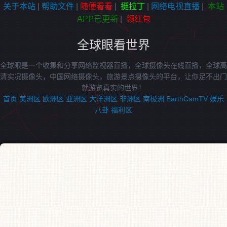
关于本站
|
帮助文件
|
随便看看
|
挺拉丁
|
网络电视直播
|
本站
APP已更新
|
领红包
全球眼看世界
全球眼是一个收集和分享网络监视器直播，全球摄像头在线直播，全球高
清实况摄像头，中国网络摄像头，旅游景点摄像头的平台，让你足不出门
就游览真实的世界！
首页
美洲区
欧洲区
亚洲区
大洋洲区
非洲区
南极洲
EarthCamTV
娱乐
八卦
福利区