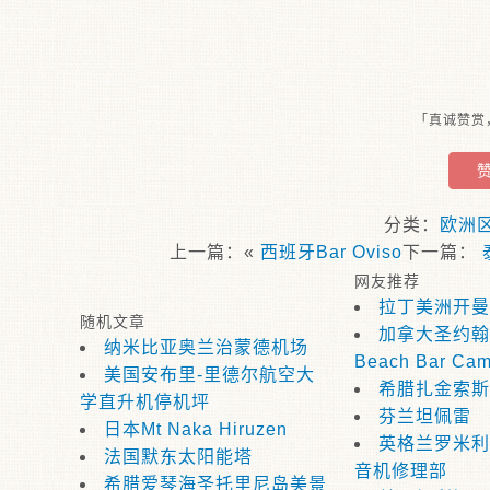
「真诚赞赏
分类：
欧洲
上一篇：«
西班牙Bar Oviso
下一篇：
网友推荐
拉丁美洲开曼
随机文章
加拿大圣约翰
纳米比亚奥兰治蒙德机场
Beach Bar Ca
美国安布里-里德尔航空大
希腊扎金索斯
学直升机停机坪
芬兰坦佩雷
日本Mt Naka Hiruzen
英格兰罗米利
法国默东太阳能塔
音机修理部
希腊爱琴海圣托里尼岛美景