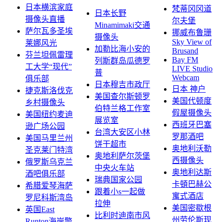
日本横滨家庭
梵蒂冈冈道
日本长野
摄像头直播
尔夫堡
Minamimaki交通
萨尔瓦多圣埃
挪威布鲁珊
摄像头
Sky View of
莱娜风光
加勒比海小安的
Brusand
芬兰坦佩雷理
Bay FM
列斯群岛瓜德罗
工大学“现代”
LIVE Studio
普
Webcam
俱乐部
日本穆吉市政厅
日本 神户
捷克斯洛伐克
美国查尔斯顿罗
美国代顿度
乡村摄像头
伯特兰格工作室
假屋摄像头
美国纽约麦迪
展览室
西班牙巴塞
逊广场公园
台湾大安区小林
罗那酒吧
美国马里兰州
饼干超市
奥地利沃勒
圣克莱门特湾
奥地利萨尔茨堡
西摄像头
俄罗斯乌克兰
中央火车站
奥地利达斯
酒吧俱乐部
瑞典国家公园
卡頓巴赫公
希腊爱琴海萨
跟着小s一起做
寓式酒店
罗尼科斯湾岛
拉伸
美国密歇根
英国East
比利时迪南市风
州劳伦斯现
Runton海岸警