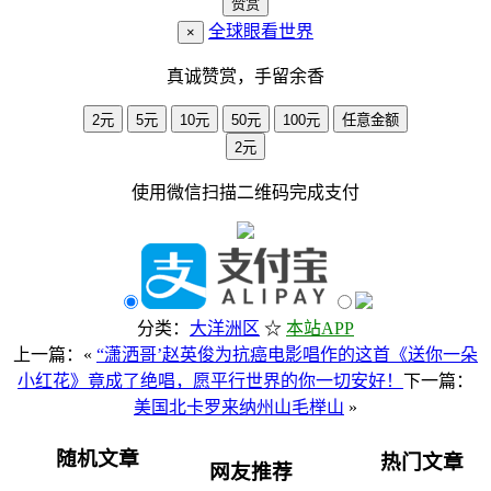
赞赏
全球眼看世界
×
真诚赞赏，手留余香
2元
5元
10元
50元
100元
任意金额
2元
使用
微信
扫描二维码完成支付
分类：
大洋洲区
☆
本站APP
上一篇：«
“潇洒哥’赵英俊为抗癌电影唱作的这首《送你一朵
小红花》竟成了绝唱，愿平行世界的你一切安好！
下一篇：
美国北卡罗来纳州山毛榉山
»
随机文章
热门文章
网友推荐