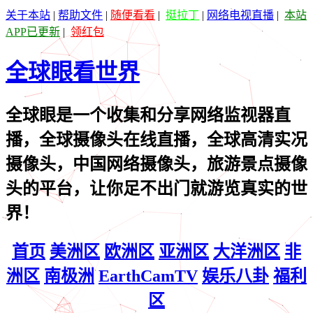
关于本站
|
帮助文件
|
随便看看
|
挺拉丁
|
网络电视直播
|
本站
APP已更新
|
领红包
全球眼看世界
全球眼是一个收集和分享网络监视器直
播，全球摄像头在线直播，全球高清实况
摄像头，中国网络摄像头，旅游景点摄像
头的平台，让你足不出门就游览真实的世
界！
首页
美洲区
欧洲区
亚洲区
大洋洲区
非
洲区
南极洲
EarthCamTV
娱乐八卦
福利
区