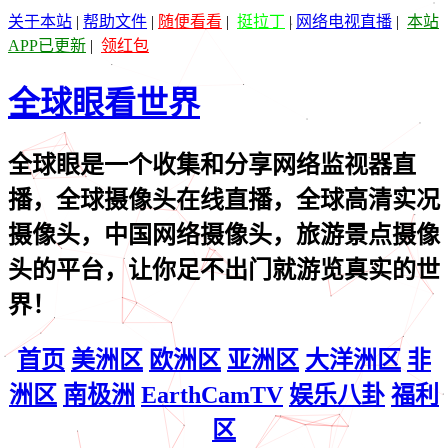
关于本站
|
帮助文件
|
随便看看
|
挺拉丁
|
网络电视直播
|
本站
APP已更新
|
领红包
全球眼看世界
全球眼是一个收集和分享网络监视器直
播，全球摄像头在线直播，全球高清实况
摄像头，中国网络摄像头，旅游景点摄像
头的平台，让你足不出门就游览真实的世
界！
首页
美洲区
欧洲区
亚洲区
大洋洲区
非
洲区
南极洲
EarthCamTV
娱乐八卦
福利
区