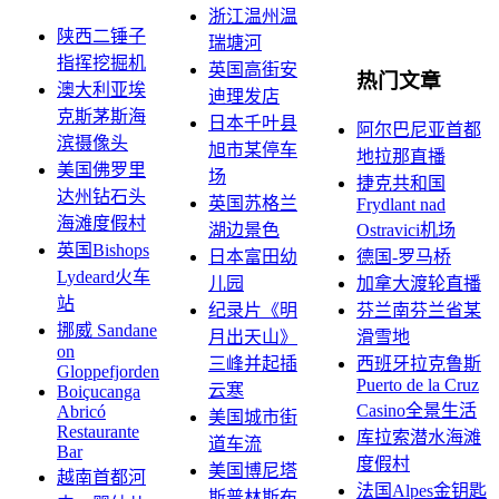
浙江温州温
陕西二锤子
瑞塘河
指挥挖掘机
英国高街安
热门文章
澳大利亚埃
迪理发店
克斯茅斯海
日本千叶县
阿尔巴尼亚首都
滨摄像头
旭市某停车
地拉那直播
美国佛罗里
场
捷克共和国
达州钻石头
英国苏格兰
Frydlant nad
海滩度假村
湖边景色
Ostravici机场
英国Bishops
日本富田幼
德国-罗马桥
Lydeard火车
儿园
加拿大渡轮直播
站
纪录片《明
芬兰南芬兰省某
挪威 Sandane
月出天山》
滑雪地
on
三峰并起插
西班牙拉克鲁斯
Gloppefjorden
Puerto de la Cruz
云寒
Boiçucanga
Casino全景生活
Abricó
美国城市街
Restaurante
库拉索潜水海滩
道车流
Bar
度假村
美国博尼塔
越南首都河
法国Alpes金钥匙
斯普林斯布