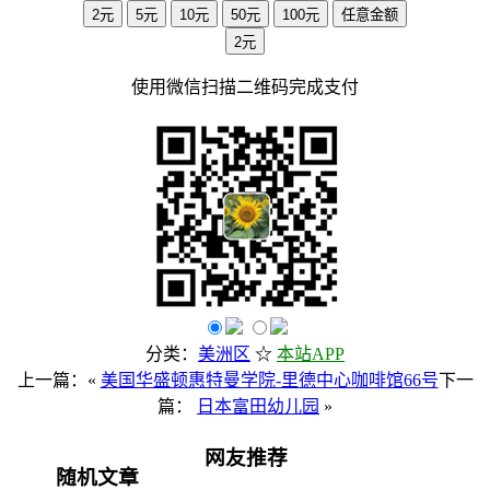
2元
5元
10元
50元
100元
任意金额
2元
使用
微信
扫描二维码完成支付
分类：
美洲区
☆
本站APP
上一篇：«
美国华盛顿惠特曼学院-里德中心咖啡馆66号
下一
篇：
日本富田幼儿园
»
网友推荐
随机文章