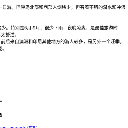
一日游。巴厘岛北部和西部人烟稀少，但有着不错的潜水和冲浪
少。特别是6月-9月，很少下雨，夜晚凉爽，是最佳旅游时
不太舒适。
节前后来自澳洲和印尼其他地方的游人较多，是另外一个旺季。
克。
»
章
ops Lydeard火车站