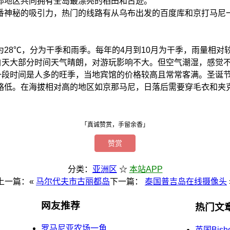
部地区共同拥有全岛最漂亮的稻田和古迹。
番神秘的吸引力，热门的线路有从乌布出发的百度库和京打马尼
28℃，分为干季和雨季。每年的4月到10月为干季，雨量相对较
白天大部分时间天气晴朗，对游玩影响不大。但空气潮湿，感觉
这一段时间是人多的旺季，当地宾馆的价格较高且常常客满。圣诞
略低。在海拔相对高的地区如京那马尼，日落后需要穿毛衣和夹
「真诚赞赏，手留余香」
赞赏
分类：
亚洲区
☆
本站APP
上一篇：«
马尔代夫市古丽都岛
下一篇：
泰国普吉岛在线摄像头
网友推荐
热门文
罗马尼亚农场一角
英国Bish