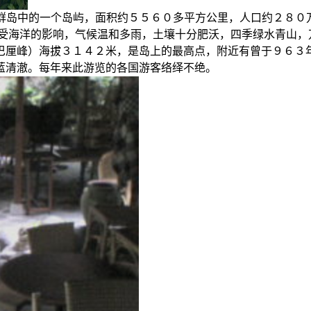
他群岛中的一个岛屿，面积约５５６０多平方公里，人口约２８
且受海洋的影响，气候温和多雨，土壤十分肥沃，四季绿水青山，
巴厘峰）海拔３１４２米，是岛上的最高点，附近有曾于９６３
蓝清澈。每年来此游览的各国游客络绎不绝。