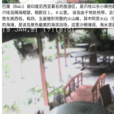
巴厘（BaLi）是印度尼西亚著名的旅游区，是爪哇以东小巽
爪哇岛隔海相望，相距仅１。６公里。 该岛由于地处热带，
势东高西低，有四、五座锥形完整的火山峰，其中阿贡火山（
的海滩，是该岛景色最美的海滨浴场，这里沙细滩阔、海水湛