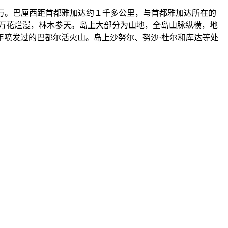
０万。巴厘西距首都雅加达约１千多公里，与首都雅加达所在的
万花烂漫，林木参天。岛上大部分为山地，全岛山脉纵横，地
年喷发过的巴都尔活火山。岛上沙努尔、努沙·杜尔和库达等处