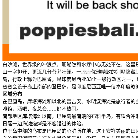
白沙滩，世界级的冲浪点，珊瑚礁和水疗中心无处不在，这里
山一字排开，更添几分苍莽壮阔。一座座优雅精致的别墅隐藏
岛，行政上称为巴厘省，是印度尼西亚33个一级行政区之一，也
省省会设于岛上南部的登巴萨，是印度尼西亚唯一信奉印度教
区域分布
在巴厘岛，库塔海滩和以北的雷吉安、水明漾海滩是旅行者的
啡馆，酒吧，夜总会……好不热闹。
南部地区库塔海滩以南，巴厘岛最南端的布科半岛，有适合冲
日落一边海滩烧烤是不容错过的体验。
位于岛中部的乌布是巴厘岛的心脏所在地，这里安祥美丽的田