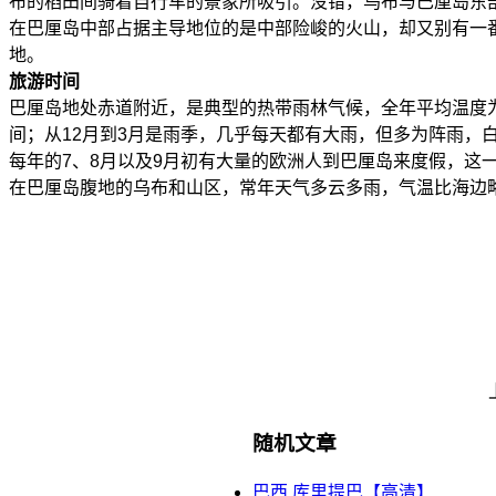
布的稻田间骑着自行车的景象所吸引。没错，乌布与巴厘岛东
在巴厘岛中部占据主导地位的是中部险峻的火山，却又别有一
地。
旅游时间
巴厘岛地处赤道附近，是典型的热带雨林气候，全年平均温度为
间；从12月到3月是雨季，几乎每天都有大雨，但多为阵雨，
每年的7、8月以及9月初有大量的欧洲人到巴厘岛来度假，
在巴厘岛腹地的乌布和山区，常年天气多云多雨，气温比海边
随机文章
巴西 库里提巴【高清】