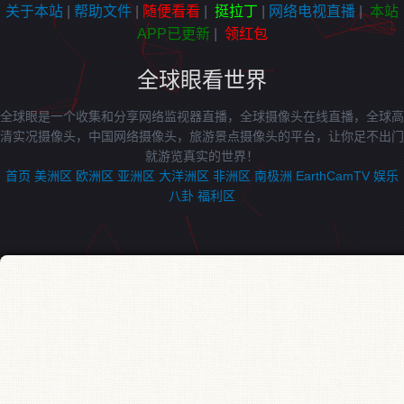
关于本站
|
帮助文件
|
随便看看
|
挺拉丁
|
网络电视直播
|
本站
APP已更新
|
领红包
全球眼看世界
全球眼是一个收集和分享网络监视器直播，全球摄像头在线直播，全球高
清实况摄像头，中国网络摄像头，旅游景点摄像头的平台，让你足不出门
就游览真实的世界！
首页
美洲区
欧洲区
亚洲区
大洋洲区
非洲区
南极洲
EarthCamTV
娱乐
八卦
福利区