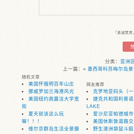
「真诚赞赏
分类：
亚洲
上一篇：«
墨西哥科苏梅尔岛景
随机文章
美国怀俄明百年山庄
网友推荐
挪威罗加兰海港风光
克罗地亚码头（一
美国纽约高露洁大学宽
捷克共和国利普诺湖
街
LAKE
夏天就该这么玩
爱沙尼亚帕德城市
嘛！！！
美国休斯敦道路交
维尔京群岛生活全景摄
野生澳洲袋鼠斗殴