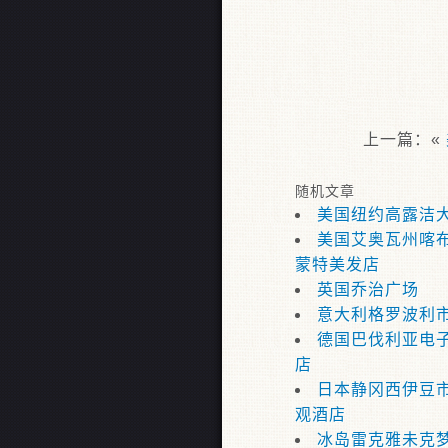
上一篇：«
随机文章
美国纽约高露洁大
美国艾奥瓦州喀
蒙特美发店
英国乔治广场
意大利格罗波利
德国巴伐利亚电
店
日本静冈西伊豆
观酒店
冰岛雷克雅未克