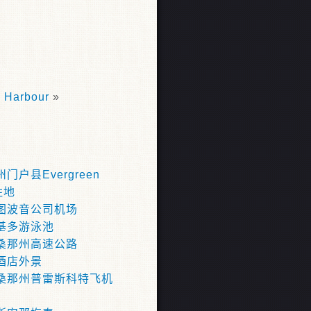
Harbour
»
门户县Evergreen
胜地
图波音公司机场
基多游泳池
桑那州高速公路
酒店外景
桑那州普雷斯科特飞机