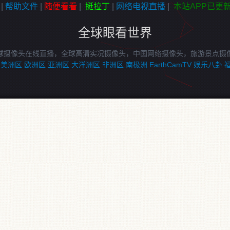
|
帮助文件
|
随便看看
|
挺拉丁
|
网络电视直播
|
本站APP已更
全球眼看世界
球摄像头在线直播，全球高清实况摄像头，中国网络摄像头，旅游景点摄
美洲区
欧洲区
亚洲区
大洋洲区
非洲区
南极洲
EarthCamTV
娱乐八卦