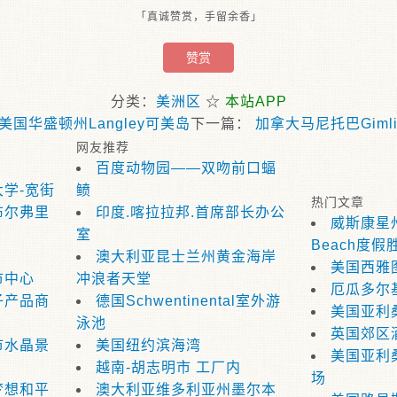
「真诚赞赏，手留余香」
赞赏
分类：
美洲区
☆
本站APP
美国华盛顿州Langley可美岛
下一篇：
加拿大马尼托巴Gimli 
网友推荐
百度动物园——双吻前口蝠
学-宽街
鲼
热门文章
布尔弗里
印度.喀拉拉邦.首席部长办公
威斯康星州
室
Beach度假
澳大利亚昆士兰州黄金海岸
美国西雅
市中心
冲浪者天堂
厄瓜多尔
子产品商
德国Schwentinental室外游
美国亚利
泳池
英国郊区
市水晶景
美国纽约滨海湾
美国亚利
越南-胡志明市 工厂内
场
梦想和平
澳大利亚维多利亚州墨尔本