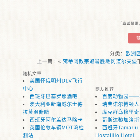
「真诚赞赏
分类：
欧洲
上一篇：«
梵蒂冈教宗避暑胜地冈道尔夫堡
随机文章
美国怀俄明州DLV飞行
中心
网友推荐
西班牙巴塞罗那酒吧
百度动物园——
澳大利亚新南威尔士德
瑞典诺尔博顿人
拉莫温俯瞰
库克群岛穆里奇
西班牙阿尔盖达马略卡
哥斯达黎加洛斯
英国伦敦车辆MOT湾检
西班牙Tamariu B
测站
Hostalillo Hotel