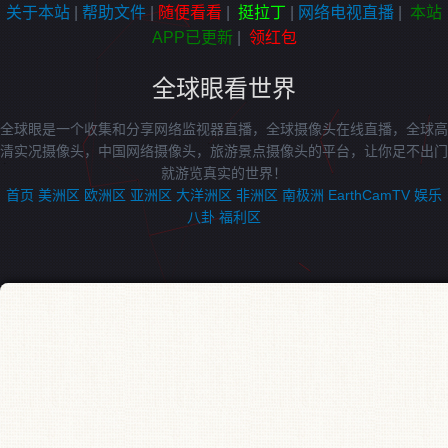
关于本站
|
帮助文件
|
随便看看
|
挺拉丁
|
网络电视直播
|
本站
APP已更新
|
领红包
全球眼看世界
全球眼是一个收集和分享网络监视器直播，全球摄像头在线直播，全球高
清实况摄像头，中国网络摄像头，旅游景点摄像头的平台，让你足不出门
就游览真实的世界！
首页
美洲区
欧洲区
亚洲区
大洋洲区
非洲区
南极洲
EarthCamTV
娱乐
八卦
福利区