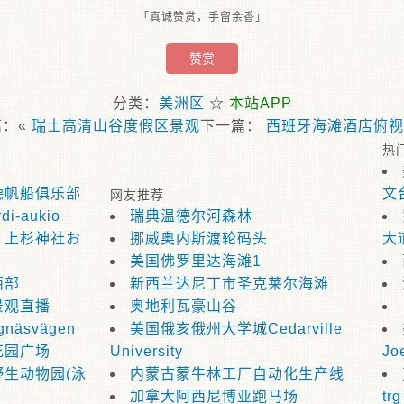
「真诚赞赏，手留余香」
赞赏
分类：
美洲区
☆
本站APP
篇：«
瑞士高清山谷度假区景观
下一篇：
西班牙海滩酒店俯视
热
德帆船俱乐部
文
网友推荐
i-aukio
瑞典温德尔河森林
・上杉神社お
挪威奥内斯渡轮码头
大
美国佛罗里达海滩1
西部
新西兰达尼丁市圣克莱尔海滩
景观直播
奥地利瓦豪山谷
gnäsvägen
美国俄亥俄州大学城Cedarville
花园广场
University
Jo
生动物园(泳
内蒙古蒙牛林工厂自动化生产线
加拿大阿西尼博亚跑马场
trg