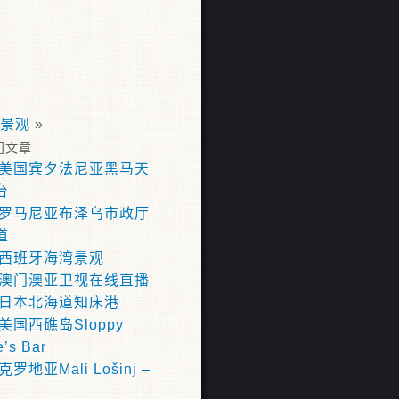
景观
»
门文章
美国宾夕法尼亚黑马天
台
罗马尼亚布泽乌市政厅
道
西班牙海湾景观
澳门澳亚卫视在线直播
日本北海道知床港
美国西礁岛Sloppy
e’s Bar
克罗地亚Mali Lošinj –