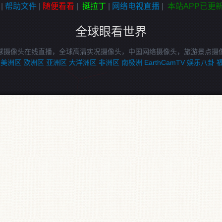
|
帮助文件
|
随便看看
|
挺拉丁
|
网络电视直播
|
本站APP已更
全球眼看世界
球摄像头在线直播，全球高清实况摄像头，中国网络摄像头，旅游景点摄
美洲区
欧洲区
亚洲区
大洋洲区
非洲区
南极洲
EarthCamTV
娱乐八卦