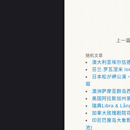
上一
随机文章
澳大利亚埃尔伍
芬兰.罗瓦涅米 lord
日本松が岬公演
堀
澳洲萨摩亚群岛
美国阿拉斯加州
瑞典Libra & Lån
加拿大玫瑰剧院
印尼巴厘岛大象野
池)