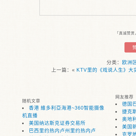
「真诚赞赏
分类：
欧洲
上一篇：«
KTV里的《戏说人生》大
网友推荐
随机文章
德国
香港 維多利亞海港~360智能摄像
捷克
机直播
奥地
美国纳达斯克证券交易所
美国
巴西里约热内卢州里约热内卢
克罗