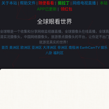
关于本站
|
帮助文件
|
随便看看
|
挺拉丁
|
网络电视直播
|
本站
APP已更新
|
领红包
全球眼看世界
全球眼是一个收集和分享网络监视器直播，全球摄像头在线直播，全球高
清实况摄像头，中国网络摄像头，旅游景点摄像头的平台，让你足不出门
就游览真实的世界！
首页
美洲区
欧洲区
亚洲区
大洋洲区
非洲区
南极洲
EarthCamTV
娱乐
八卦
福利区