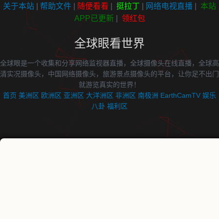
关于本站
|
帮助文件
|
随便看看
|
挺拉丁
|
网络电视直播
|
本站
APP已更新
|
领红包
全球眼看世界
全球眼是一个收集和分享网络监视器直播，全球摄像头在线直播，全球高
清实况摄像头，中国网络摄像头，旅游景点摄像头的平台，让你足不出门
就游览真实的世界！
首页
美洲区
欧洲区
亚洲区
大洋洲区
非洲区
南极洲
EarthCamTV
娱乐
八卦
福利区