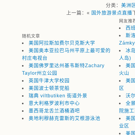
分类：
美洲
上一篇：«
国外旅游景点直播
网友推
西
斯洛
随机文章
美国阿拉斯加费尔贝克斯大学
Zámky
美国奥本亚拉巴马州平原上最可爱的
冰岛W
村庄电视台
人岛)
美国佛罗里达州基韦斯特Zachary
美
Taylor州立公园
火山
英国牛津大学校园
美
美国波士顿茶党船
区
瑞典 viltbutiken 街道外景
沃
意大利格罗波利市中心
全
墨西哥龙舌兰酒桶酒吧
院施工
奥地利穆赫克雷斯的艾根游泳池
美
业区
美