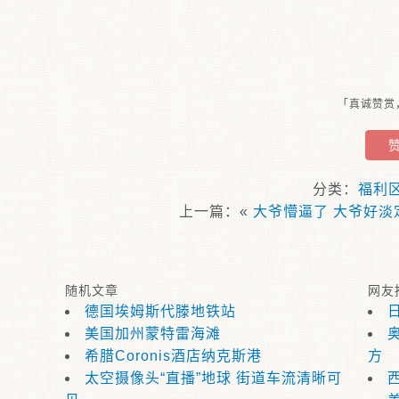
「真诚赞赏
分类：
福利
上一篇：«
大爷懵逼了 大爷好淡
随机文章
网友
德国埃姆斯代滕地铁站
日
美国加州蒙特雷海滩
希腊Coronis酒店纳克斯港
方
太空摄像头“直播”地球 街道车流清晰可