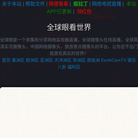
关于本站
|
帮助文件
|
随便看看
|
挺拉丁
|
网络电视直播
|
本站
APP已更新
|
领红包
全球眼看世界
全球眼是一个收集和分享网络监视器直播，全球摄像头在线直播，全球高
清实况摄像头，中国网络摄像头，旅游景点摄像头的平台，让你足不出门
就游览真实的世界！
首页
美洲区
欧洲区
亚洲区
大洋洲区
非洲区
南极洲
EarthCamTV
娱乐
八卦
福利区