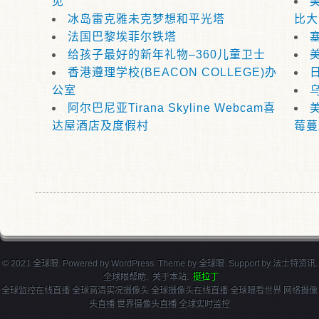
见
冰岛雷克雅未克梦想和平光塔
比大
法国巴黎埃菲尔铁塔
给孩子最好的新年礼物–360儿童卫士
香港遵理学校(BEACON COLLEGE)办
公室
阿尔巴尼亚Tirana Skyline Webcam喜
达屋酒店及度假村
莓蔓
© 2021 全球眼. Powered by
WordPress
. Theme by
全球眼
. Support by
法士特资讯
.
全球眼帮助
.
关于本站
.
挺拉丁
全球监控在线直播 全球高清实况摄像头 全球摄像头在线直播 全球眼看世界 网络摄像
头直播 世界摄像头直播 全球实时监控