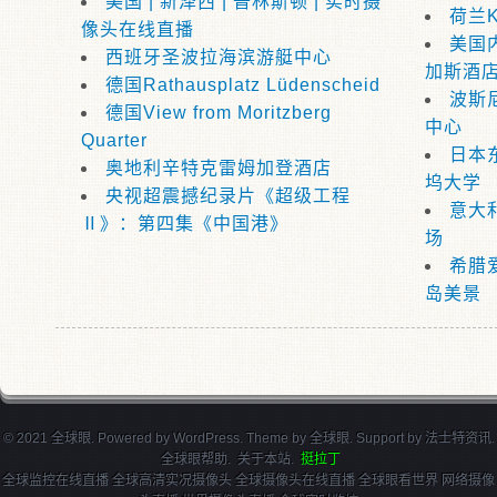
美国 | 新泽西 | 普林斯顿 | 实时摄
荷兰K
像头在线直播
美国
西班牙圣波拉海滨游艇中心
加斯酒
德国Rathausplatz Lüdenscheid
波斯
德国View from Moritzberg
中心
Quarter
日本
奥地利辛特克雷姆加登酒店
坞大学
央视超震撼纪录片《超级工程
意大
Ⅱ》：第四集《中国港》
场
希腊
岛美景
© 2021 全球眼. Powered by
WordPress
. Theme by
全球眼
. Support by
法士特资讯
.
全球眼帮助
.
关于本站
.
挺拉丁
全球监控在线直播 全球高清实况摄像头 全球摄像头在线直播 全球眼看世界 网络摄像