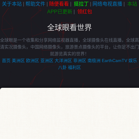
关于本站
|
帮助文件
|
随便看看
|
挺拉丁
|
网络电视直播
|
本站
APP已更新
|
领红包
全球眼看世界
全球眼是一个收集和分享网络监视器直播，全球摄像头在线直播，全球高
清实况摄像头，中国网络摄像头，旅游景点摄像头的平台，让你足不出门
就游览真实的世界！
首页
美洲区
欧洲区
亚洲区
大洋洲区
非洲区
南极洲
EarthCamTV
娱乐
八卦
福利区