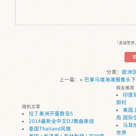
「真诚赞赏
分类：
欧洲
上一篇：«
巴拿马城海滩摄像头
网友推荐
印度
假村
随机文章
美国
拉丁美洲开曼群岛5
局.国际
2014最新全中文DJ舞曲串烧
马耳
泰国Thailand风情
世界