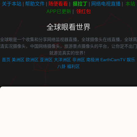
关于本站
|
帮助文件
|
随便看看
|
挺拉丁
|
网络电视直播
|
本站
APP已更新
|
领红包
全球眼看世界
全球眼是一个收集和分享网络监视器直播，全球摄像头在线直播，全球高
清实况摄像头，中国网络摄像头，旅游景点摄像头的平台，让你足不出门
就游览真实的世界！
首页
美洲区
欧洲区
亚洲区
大洋洲区
非洲区
南极洲
EarthCamTV
娱乐
八卦
福利区