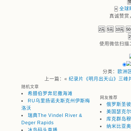
全球
×
真诚赞赏
2元
5元
10元
5
使用
微信
扫描
分类：
欧洲
上一篇：«
纪录片《明月出天山》三峰
随机文章
希腊伯罗奔尼撒海滩
网友推荐
RU乌里扬诺夫斯克州伊斯梅
俄罗斯圣
洛沃
美国瑟克
瑞典The Vindel River &
库克群岛
Deger Rapids
纳米比亚
冰岛码头直播