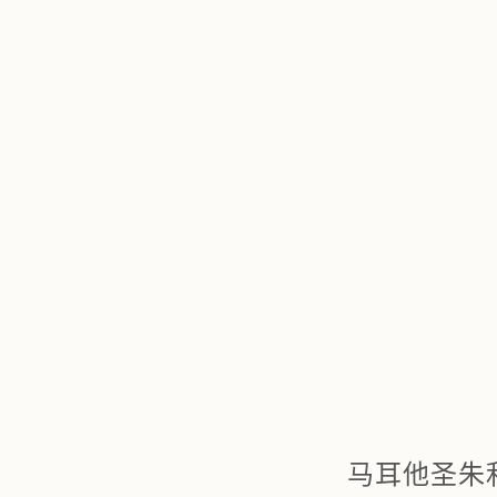
马耳他圣朱