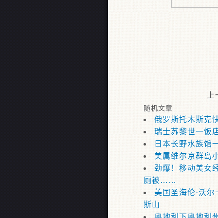
上
随机文章
俄罗斯托木斯克
瑞士苏黎世一饭
日本长野水族馆
美属维尔京群岛
劲爆！移动美女
厕被……
美国圣海伦·沃尔
斯山
奥地利下奥地利