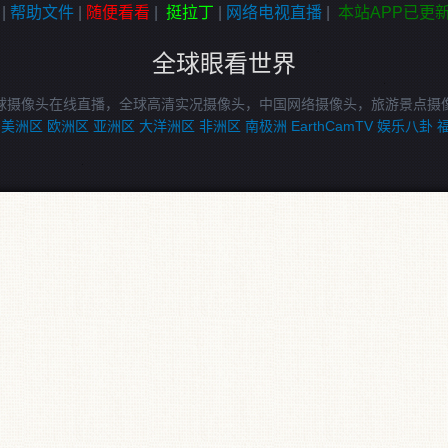
|
帮助文件
|
随便看看
|
挺拉丁
|
网络电视直播
|
本站APP已更
全球眼看世界
球摄像头在线直播，全球高清实况摄像头，中国网络摄像头，旅游景点摄
美洲区
欧洲区
亚洲区
大洋洲区
非洲区
南极洲
EarthCamTV
娱乐八卦