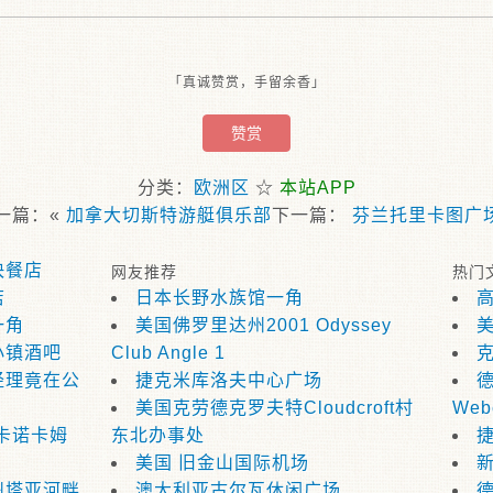
「真诚赞赏，手留余香」
赞赏
分类：
欧洲区
☆
本站APP
一篇：«
加拿大切斯特游艇俱乐部
下一篇：
芬兰托里卡图广
快餐店
网友推荐
热门
店
日本长野水族馆一角
高
一角
美国佛罗里达州2001 Odyssey
小镇酒吧
Club Angle 1
克
经理竟在公
捷克米库洛夫中心广场
德
美国克劳德克罗夫特Cloudcroft村
Web
卡诺卡姆
东北办事处
美国 旧金山国际机场
州塔亚河畔
澳大利亚古尔瓦休闲广场