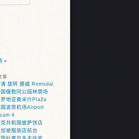
场
»
文章
清 旋转 挪威 Romsdal
美国俄勒冈公园林荫场
罗地亚奥米什Plaža
国波恩机场Airport
cam 4
捷克共和国披萨饼店
新加坡服装店前台
德国杜塞尔多夫住宅