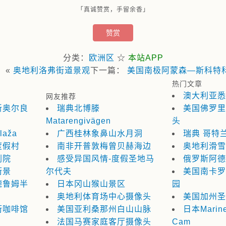
「真诚赞赏，手留余香」
赞赏
分类：
欧洲区
☆
本站APP
：«
奥地利洛弗街道景观
下一篇：
美国南极阿蒙森—斯科特
热门文章
澳大利亚悉
网友推荐
新奥尔良
瑞典北博滕
美国佛罗里
Matarengivägen
头
aža
广西桂林象鼻山水月洞
瑞典 哥特兰
度假村
南非开普敦梅曾贝赫海边
奥地利滑雪
剧院
感受异国风情-度假圣地马
俄罗斯阿德
街景
尔代夫
美国南卡罗
德鲁姆半
日本冈山猴山景区
园
奥地利体育场中心摄像头
美国加州圣
街咖啡馆
美国亚利桑那州白山山脉
日本Marinet
法国马赛家庭客厅摄像头
Cam