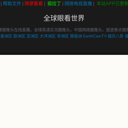
|
帮助文件
|
随便看看
|
挺拉丁
|
网络电视直播
|
本站APP已更
全球眼看世界
球摄像头在线直播，全球高清实况摄像头，中国网络摄像头，旅游景点摄
美洲区
欧洲区
亚洲区
大洋洲区
非洲区
南极洲
EarthCamTV
娱乐八卦