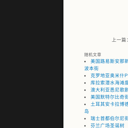
上一篇
随机文章
美国路易斯安那
波本街
克罗地亚奥米什Pl
库拉索潜水海滩
澳大利亚悉尼歌
美国默特尔比奇
土耳其安卡拉博
岛
瑞士首都伯尔尼
芬兰广场圣诞树