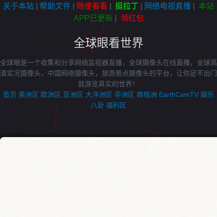
关于本站
|
帮助文件
|
随便看看
|
挺拉丁
|
网络电视直播
|
本站
APP已更新
|
领红包
全球眼看世界
全球眼是一个收集和分享网络监视器直播，全球摄像头在线直播，全球高
清实况摄像头，中国网络摄像头，旅游景点摄像头的平台，让你足不出门
就游览真实的世界！
首页
美洲区
欧洲区
亚洲区
大洋洲区
非洲区
南极洲
EarthCamTV
娱乐
八卦
福利区