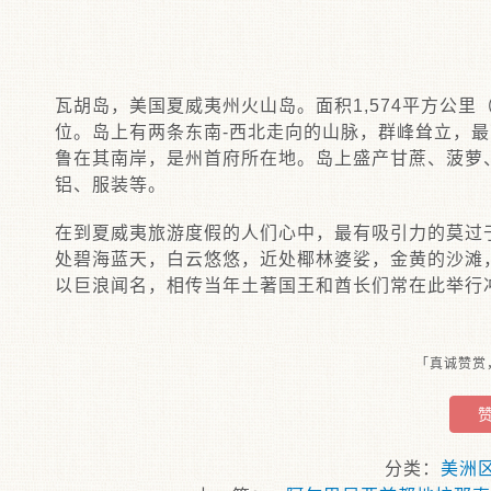
瓦胡岛，美国夏威夷州火山岛。面积1,574平方公里
位。岛上有两条东南-西北走向的山脉，群峰耸立，最
鲁在其南岸，是州首府所在地。岛上盛产甘蔗、菠萝
铝、服装等。
在到夏威夷旅游度假的人们心中，最有吸引力的莫过
处碧海蓝天，白云悠悠，近处椰林婆娑，金黄的沙滩
以巨浪闻名，相传当年土著国王和酋长们常在此举行
「真诚赞赏
分类：
美洲