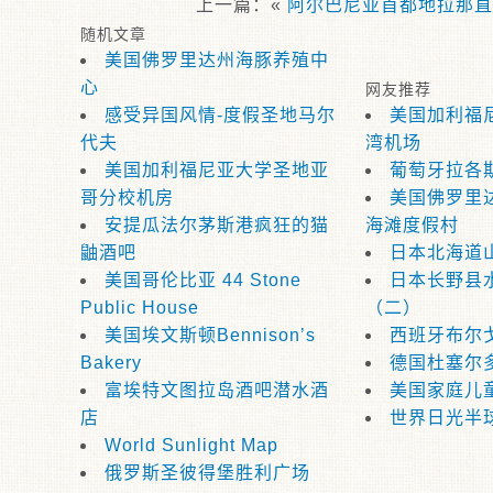
上一篇：«
阿尔巴尼亚首都地拉那直
随机文章
美国佛罗里达州海豚养殖中
心
网友推荐
感受异国风情-度假圣地马尔
美国加利福
代夫
湾机场
美国加利福尼亚大学圣地亚
葡萄牙拉各
哥分校机房
美国佛罗里
安提瓜法尔茅斯港疯狂的猫
海滩度假村
鼬酒吧
日本北海道
美国哥伦比亚 44 Stone
日本长野县
Public House
（二）
美国埃文斯顿Bennison’s
西班牙布尔
Bakery
德国杜塞尔
富埃特文图拉岛酒吧潜水酒
美国家庭儿
店
世界日光半
World Sunlight Map
俄罗斯圣彼得堡胜利广场