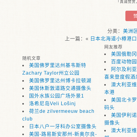
「真诚赞赏
分类：
美洲
上一篇：«
日本北海道小樽港口
网友推荐
美国俄勒冈
随机文章
百度动物园
美国佛罗里达州基韦斯特
阿尔及利亚
Zachary Taylor州立公园
喜来登度假酒
美国佛罗里达州博卡拉顿湖
澳大利亚维
美国休斯敦道路交通摄像头
本港
国外水族公园广场外景1
美国北卡罗
洛希尼岛Veli Lošinj
码头
荷兰de zilvermeeuw beach
美国伊利诺
club
摄像头
日本八户一牙科办公室摄像头
澳大利亚维
美国-路易斯安那州-新奥尔良-