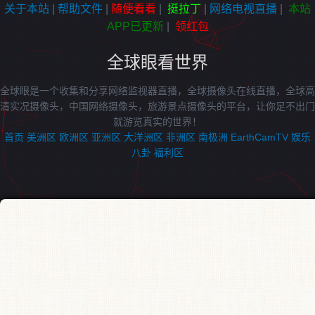
关于本站
|
帮助文件
|
随便看看
|
挺拉丁
|
网络电视直播
|
本站
APP已更新
|
领红包
全球眼看世界
全球眼是一个收集和分享网络监视器直播，全球摄像头在线直播，全球高
清实况摄像头，中国网络摄像头，旅游景点摄像头的平台，让你足不出门
就游览真实的世界！
首页
美洲区
欧洲区
亚洲区
大洋洲区
非洲区
南极洲
EarthCamTV
娱乐
八卦
福利区