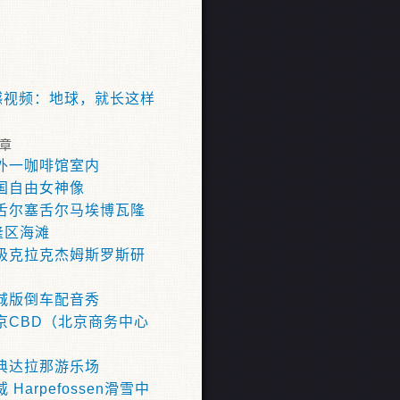
震撼视频：地球，就长这样
章
外一咖啡馆室内
国自由女神像
舌尔塞舌尔马埃博瓦隆
隆区海滩
极克拉克杰姆斯罗斯研
城版倒车配音秀
京CBD（北京商务中心
典达拉那游乐场
 Harpefossen滑雪中