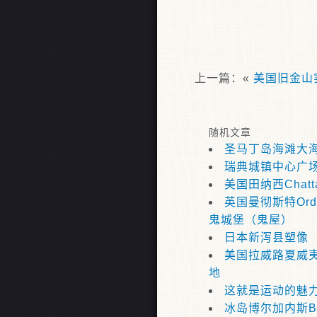
上一篇：«
美国旧金山实
随机文章
圣马丁岛海滩大
瑞典城镇中心广
美国田纳西Chatt
英国曼彻斯特Ordsa
鬼城堡（鬼屋）
日本新泻县塑像
美国拉威路夏威
地
这就是运动的魅
冰岛博尔加内斯Bor