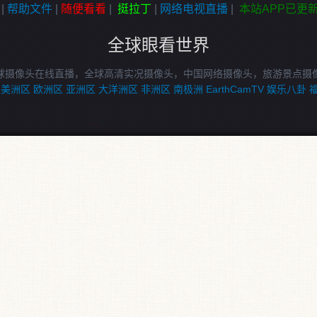
|
帮助文件
|
随便看看
|
挺拉丁
|
网络电视直播
|
本站APP已更
全球眼看世界
球摄像头在线直播，全球高清实况摄像头，中国网络摄像头，旅游景点摄
美洲区
欧洲区
亚洲区
大洋洲区
非洲区
南极洲
EarthCamTV
娱乐八卦