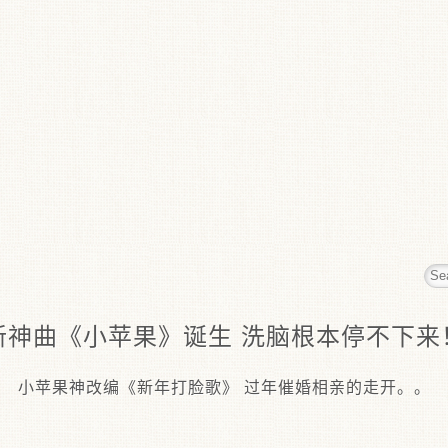
新神曲《小苹果》诞生 洗脑根本停不下来
小苹果神改编《新年打脸歌》 过年催婚相亲的走开。。