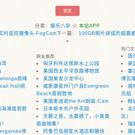
赞赏
分类：
娱乐八卦
☆
本站APP
时监控摄像头-FogCam
下一篇：
100GB照片拼成的超
»
热门文
国
网友推荐
海湾
匈牙利布达佩斯水上公园
美
场
美国西太平洋铁路博物馆
塞
anooga高峰
英国美发沙龙中心
博瓦
ll Hall闹
威斯康星州门户县Evergreen
南
Beach度假胜地
究船
美国麦迪逊the Ant蚂蚁-Cam
韩
夷海滩度假胜
日本枥木市户外花园
北
天籁之音，太震撼了，小臭臭
区）
力！
歌曲锦集！
瑞
garnes停
阿鲁巴岛丽笙大酒店和赌场
挪威