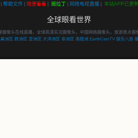
|
帮助文件
|
随便看看
|
挺拉丁
|
网络电视直播
|
本站APP已更
全球眼看世界
球摄像头在线直播，全球高清实况摄像头，中国网络摄像头，旅游景点摄
美洲区
欧洲区
亚洲区
大洋洲区
非洲区
南极洲
EarthCamTV
娱乐八卦