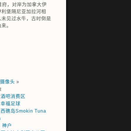
首府，对岸为加拿大伊
伊利堡隔尼亚加拉河相
从未见过水牛，古时倒是
由来。
摄像头
»
章
兰酒吧消费区
台幸福足球
西礁岛Smokin Tuna
n
 神户