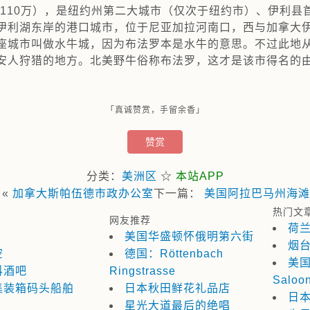
口110万），是纽约州第二大城市（仅次于纽约市）、伊利县
伊利湖东岸的港口城市，位于尼亚加拉河南口，西与加拿大
座城市叫做水牛城，因为布法罗本是水牛的意思。不过此地
安人狩猎的地方。北美野牛俗称布法罗，这才是该市得名的
「真诚赞赏，手留余香」
赞赏
分类：
美洲区
☆
本站APP
：«
加拿大斯帕伍德市政办公室
下一篇：
美国阿拉巴马州海滩
热门文
网友推荐
荷
美国华盛顿怀俄明第六街
烟
空
德国：Röttenbach
美国
科酒吧
Ringstrasse
Saloo
集装箱码头船舶
日本秋田鲜花礼品店
日本
星光大道最后的绝唱