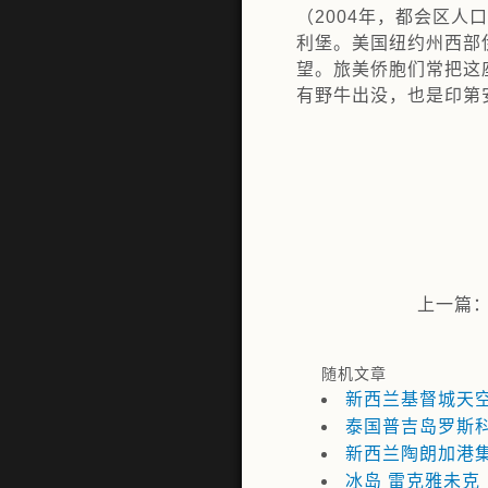
（2004年，都会区人
利堡。美国纽约州西部
望。旅美侨胞们常把这
有野牛出没，也是印第
上一篇
随机文章
新西兰基督城天
泰国普吉岛罗斯
新西兰陶朗加港
冰岛 雷克雅未克