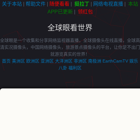
关于本站
|
帮助文件
|
随便看看
|
挺拉丁
|
网络电视直播
|
本站
APP已更新
|
领红包
全球眼看世界
全球眼是一个收集和分享网络监视器直播，全球摄像头在线直播，全球高
清实况摄像头，中国网络摄像头，旅游景点摄像头的平台，让你足不出门
就游览真实的世界！
首页
美洲区
欧洲区
亚洲区
大洋洲区
非洲区
南极洲
EarthCamTV
娱乐
八卦
福利区