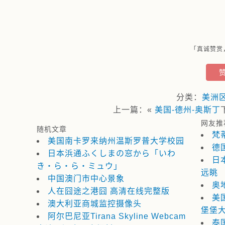
「真诚赞赏
分类：
美洲
上一篇：«
美国-德州-奥斯丁
网友推
随机文章
梵
美国南卡罗来纳州温斯罗普大学校园
德
日本浜通ふくしまの窓から「いわ
日
き・ら・ら・ミュウ」
远眺
中国澳门市中心景象
奥
人在囧途之港囧 高清在线完整版
美
澳大利亚商城监控摄像头
堡堡
阿尔巴尼亚Tirana Skyline Webcam
泰