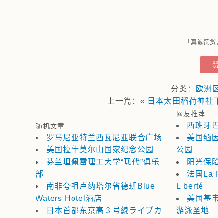
「真诚赞赏
分类：
欧洲
上一篇：«
日本太田稻荷神社
网友推荐
西班牙
随机文章
罗马尼亚特兰西瓦尼亚联合广场
美国缅
美国拉什莫尔山国家纪念公园
公园
芬兰坦佩雷理工大学“现代”俱乐
阳光保
部
法国La P
南非夸祖卢纳塔尔省德班Blue
Liberté
Waters Hotel酒店
美国基
日本首都东京高３号線ライブカ
游泳圣地