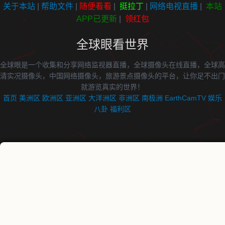
关于本站
|
帮助文件
|
随便看看
|
挺拉丁
|
网络电视直播
|
本站
APP已更新
|
领红包
全球眼看世界
全球眼是一个收集和分享网络监视器直播，全球摄像头在线直播，全球高
清实况摄像头，中国网络摄像头，旅游景点摄像头的平台，让你足不出门
就游览真实的世界！
首页
美洲区
欧洲区
亚洲区
大洋洲区
非洲区
南极洲
EarthCamTV
娱乐
八卦
福利区