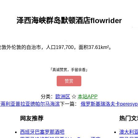
泽西海峡群岛默顿酒店flowrider
大伦敦外伦敦的自治市，人口197,700，面积37.61km²。
「真诚赞赏，手留余香」
赞赏
分类：
欧洲区
☆
本站APP
斯蒂利亚普拉亚德帕尔马海滨
下一篇：
俄罗斯基瑞洛夫卡peres
网友推荐
热门文
西班牙巴塞罗那酒吧
澳大利亚道