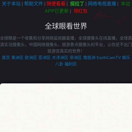
关于本站
|
帮助文件
|
随便看看
|
挺拉丁
|
网络电视直播
|
本站
APP已更新
|
领红包
全球眼看世界
全球眼是一个收集和分享网络监视器直播，全球摄像头在线直播，全球高
清实况摄像头，中国网络摄像头，旅游景点摄像头的平台，让你足不出门
就游览真实的世界！
首页
美洲区
欧洲区
亚洲区
大洋洲区
非洲区
南极洲
EarthCamTV
娱乐
八卦
福利区