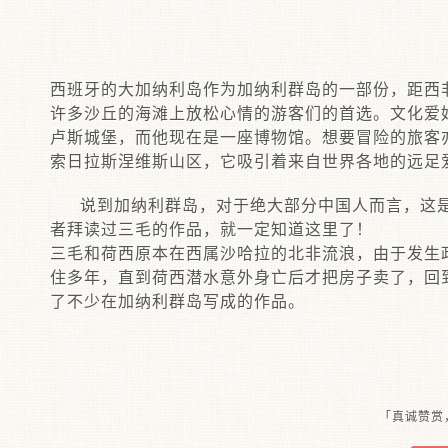
西班牙的大加纳利岛作为加纳利群岛的一部份，距西非
许多沙丘的海滩上放松心情的游客们的首选。文化爱
卢斯城堡，而他现在是一座博物馆。想要冒险的旅客亦
索日拉斯涅维斯山区，它吸引着来自世界各地的远足
说到加纳利群岛，对于绝大部分中国人而言，这是
者拜读过三毛的作品，就一定知道这里了！
三毛和荷西原本在西属沙哈拉的北非流浪，由于发生
住多年，直到荷西潜水意外身亡后才把房子卖了，回
了不少在加纳利群岛写成的作品。
「真诚赞赏