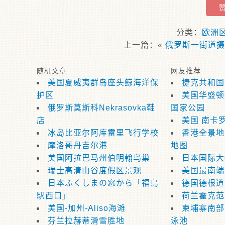
分类：
欧洲
上一篇：«
俄罗斯一街道摄
随机文章
网友推荐
美国夏威夷群岛座头鲸海洋保
捷克共和国
护区
美国华盛顿
俄罗斯莫斯科Nekrasovka鞋
国家公园
店
美国 南卡
冰岛比亚尔阿库雷里飞行学校
香港全景地
摩洛哥丹吉尔港
地图
美国阿拉巴马州伯明翰鸟巢
日本国际大
瑞士高清山谷度假区景观
美国最南端
日本ふくしまの窓から「福島
德国德根道
駅西口」
荷兰霍克范
美国-加州-Aliso海滩
柬埔寨南部
芬兰拉赫蒂滑雪胜地
泳池