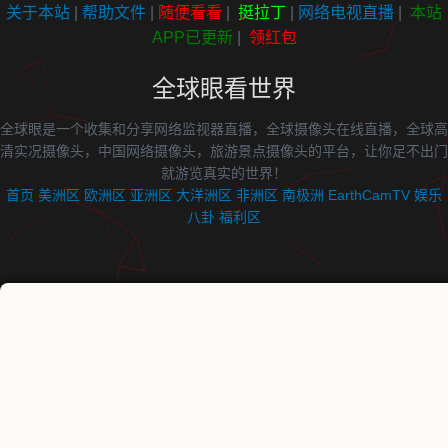
关于本站
|
帮助文件
|
随便看看
|
挺拉丁
|
网络电视直播
|
本站
APP已更新
|
领红包
全球眼看世界
全球眼是一个收集和分享网络监视器直播，全球摄像头在线直播，全球高
清实况摄像头，中国网络摄像头，旅游景点摄像头的平台，让你足不出门
就游览真实的世界！
首页
美洲区
欧洲区
亚洲区
大洋洲区
非洲区
南极洲
EarthCamTV
娱乐
八卦
福利区