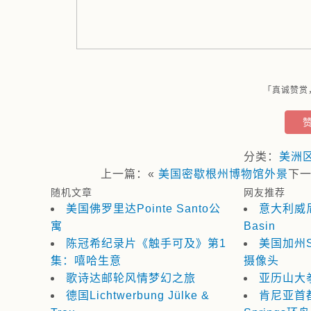
「真诚赞赏
分类：
美洲
上一篇：«
美国密歇根州博物馆外景
下
随机文章
网友推荐
美国佛罗里达Pointe Santo公
意大利威尼斯
寓
Basin
陈冠希纪录片《触手可及》第1
美国加州
集：嘻哈生意
摄像头
歌诗达邮轮风情梦幻之旅
亚历山大
德国Lichtwerbung Jülke &
肯尼亚首都