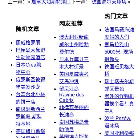
上一篇：«
加拿大切斯特港口
下一篇：
德国高尔夫球场
»
热门文章
网友推荐
随机文章
法国马赛海滩
澳大利亚新南
度假的人们
挪威格罗朋
威尔士州哈勃
喜马拉雅山
巴厘岛大象野
费尔德
5000米+现场
生动物园酒店
日本兵库县三
摄像头
日本Crea购
木大村街景
德国班贝格大
物中心
美国夏威夷考
桥
俄罗斯圣彼得
艾岛冲浪
瑞士塔夫尔斯
堡美发沙龙
留尼汪岛
郊区景色
台湾台北小林
Ravine des
老外的怪物机
Cabris
的饼干店
器挨个看！真
菲律宾美丽的
南极洲新西兰
牛X
长滩岛
罗斯岛-斯科
波兰.Pszów.
泰国苏梅岛素
特基地
溜冰场
叻他尼
德国梅尔斯堡
美国亚利桑那
英国埃克斯茅