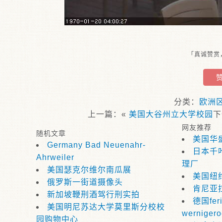
「真诚赞赏
分类：
欧洲
上一篇：«
美国大谷州立大学校园
网友推荐
随机文章
美国华
Germany Bad Neuenahr-
日本千
Ahrweiler
理厂
美国瑟克尔维尔南瓜展
美国纽
俄罗斯一街道摄像头
肯尼亚
新加坡鞭刑酒驾行刑实拍
德国feri
美国明尼苏达大学莫里斯分校校
wernigero
园购物中心