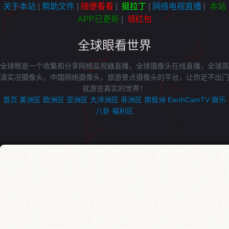
关于本站
|
帮助文件
|
随便看看
|
挺拉丁
|
网络电视直播
|
本站
APP已更新
|
领红包
全球眼看世界
全球眼是一个收集和分享网络监视器直播，全球摄像头在线直播，全球高
清实况摄像头，中国网络摄像头，旅游景点摄像头的平台，让你足不出门
就游览真实的世界！
首页
美洲区
欧洲区
亚洲区
大洋洲区
非洲区
南极洲
EarthCamTV
娱乐
八卦
福利区