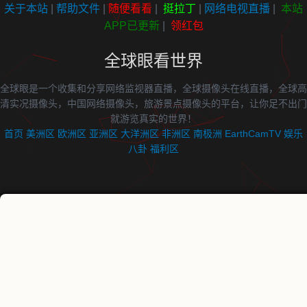
关于本站
|
帮助文件
|
随便看看
|
挺拉丁
|
网络电视直播
|
本站
APP已更新
|
领红包
全球眼看世界
全球眼是一个收集和分享网络监视器直播，全球摄像头在线直播，全球高
清实况摄像头，中国网络摄像头，旅游景点摄像头的平台，让你足不出门
就游览真实的世界！
首页
美洲区
欧洲区
亚洲区
大洋洲区
非洲区
南极洲
EarthCamTV
娱乐
八卦
福利区