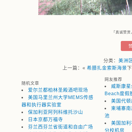
「真诚赞赏
分类：
美洲
上一篇：«
希腊扎金索斯海景
网友推荐
随机文章
威斯康星州
爱尔兰都柏林圣殿酒吧现场
Beach度假
美国马里兰州大学MEMS传感
美国代顿
器和执行器实验室
柬埔寨南
保加利亚阿列科维托沙山
池
日本京都万福寺
美国加利
芬兰西芬兰省街道和自由广场
分校机房